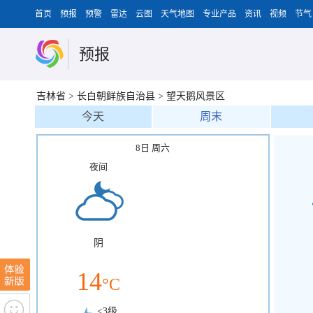
首页
预报
预警
雷达
云图
天气地图
专业产品
资讯
视频
节气
预报
吉林省
>
长白朝鲜族自治县
>
望天鹅风景区
今天
周末
8日 周六
夜间
阴
14
°C
<3级