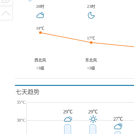
20时
23时
19℃
17℃
西北风
东北风
<3级
<3级
七天趋势
35°C
29℃
29℃
27℃
30°C