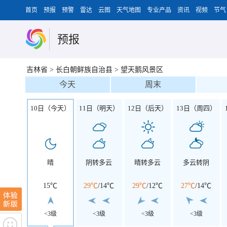
首页
预报
预警
雷达
云图
天气地图
专业产品
资讯
视频
节气
预报
吉林省
>
长白朝鲜族自治县
>
望天鹅风景区
今天
周末
10日（今天）
11日（明天）
12日（后天）
13日（周四）
晴
阴转多云
晴转多云
多云转阴
15℃
29℃
/
14℃
29℃
/
12℃
27℃
/
14℃
<3级
<3级
<3级
<3级