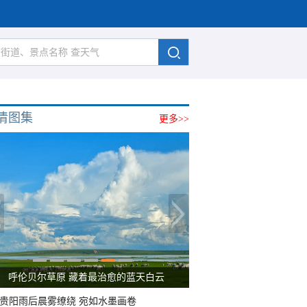
清图集
更多>>
呼伦贝尔草原 藏着最治愈的蓝天白云
贵阳雨后晨雾缭绕 宛如水墨画卷