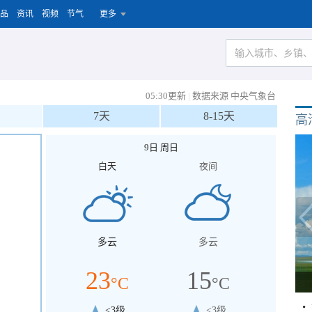
品
资讯
视频
节气
更多
05:30更新
|
数据来源 中央气象台
7天
8-15天
高
9日 周日
白天
夜间
多云
多云
23
15
°C
°C
<3级
<3级