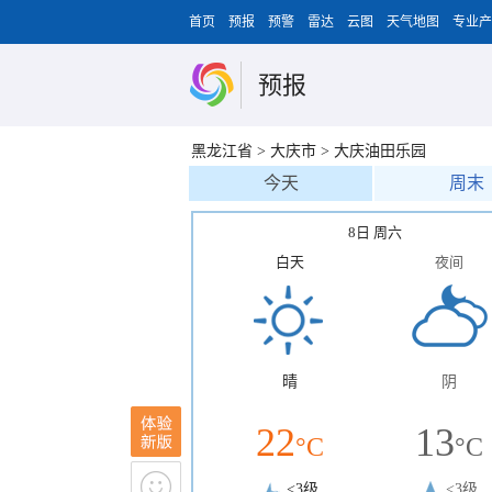
首页
预报
预警
雷达
云图
天气地图
专业产
预报
黑龙江省
>
大庆市
>
大庆油田乐园
今天
周末
8日 周六
白天
夜间
晴
阴
22
13
°C
°C
<3级
<3级