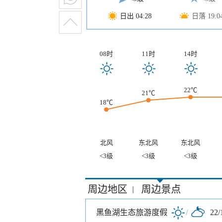
日出 04:28
日落 19:0
08时
11时
14时
22℃
21℃
18℃
北风
东北风
东北风
<3级
<3级
<3级
周边地区
周边景点
|
黑鱼湖生态旅游度假
/
22/