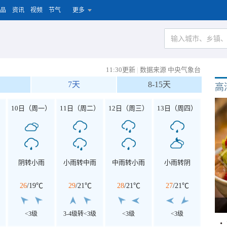
品
资讯
视频
节气
更多
11:30更新
|
数据来源 中央气象台
7天
8-15天
高
）
10日（周一）
11日（周二）
12日（周三）
13日（周四）
阴转小雨
小雨转中雨
中雨转小雨
小雨转阴
26
/
19℃
29
/
21℃
28
/
21℃
27
/
21℃
<3级
3-4级转<3级
<3级
<3级