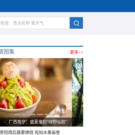
清图集
更多>>
广西南宁：盛夏里的“绿野仙踪”
贵阳雨后晨雾缭绕 宛如水墨画卷