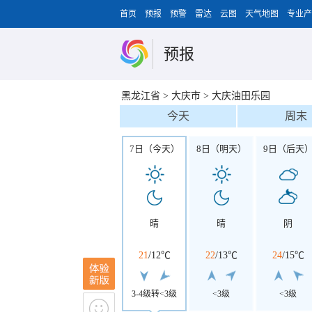
首页
预报
预警
雷达
云图
天气地图
专业产
预报
黑龙江省
>
大庆市
>
大庆油田乐园
今天
周末
7日（今天）
8日（明天）
9日（后天
晴
晴
阴
21
/
12℃
22
/
13℃
24
/
15℃
3-4级转<3级
<3级
<3级