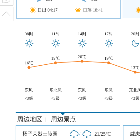
日出 04:17
日落 18:41
08时
11时
14时
17时
20时
20℃
19℃
19℃
16℃
13℃
东风
东北风
东风
东风
东北
<3级
<3级
<3级
<3级
<3级
周边地区
周边景点
|
杨子荣烈士陵园
/
21/25°C
威虎