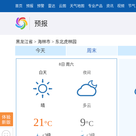
首页
预报
预警
雷达
云图
天气地图
专业产品
资讯
视频
节气
预报
黑龙江省
>
海林市
>
东北虎林园
今天
周末
8日 周六
白天
夜间
晴
多云
21
9
°C
°C
<3级
<3级