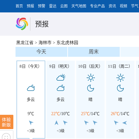
首页
预报
预警
雷达
云图
天气地图
专业产品
资讯
视频
节气
预报
黑龙江省
>
海林市
>
东北虎林园
今天
周末
8日（今天）
9日（明天）
10日（后天）
11日（周二）
多云
多云
晴
晴
9℃
22℃
/
10℃
25℃
/
14℃
26℃
/
14℃
<3级
<3级
<3级
<3级