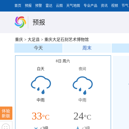
首页
预报
预警
雷达
云图
天气地图
专业产品
资讯
视频
节气
预报
重庆
>
大足县
>
重庆大足石刻艺术博物馆
今天
周末
8日 周六
白天
夜间
中雨
中雨
33
24
°C
°C
<3级
<3级