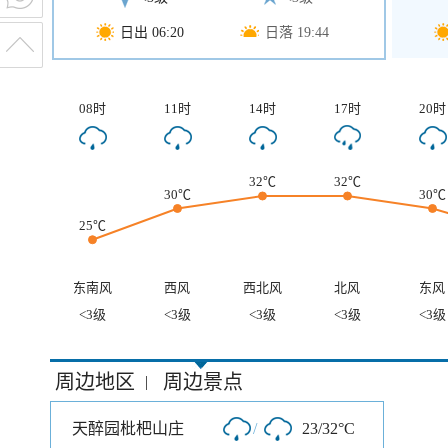
日出 06:20
日落 19:44
08时
11时
14时
17时
20时
32℃
32℃
30℃
30℃
25℃
东南风
西风
西北风
北风
东风
<3级
<3级
<3级
<3级
<3级
周边地区
周边景点
|
天醉园枇杷山庄
/
23/32°C