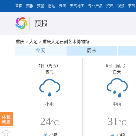
首页
预报
预警
雷达
云图
天气地图
专业产品
资讯
视频
节气
预报
重庆
>
大足
>
重庆大足石刻艺术博物馆
今天
周末
7日（周五）
8日（周六）
夜间
白天
小雨
中雨
24
31
°C
°C
<3级
<3级