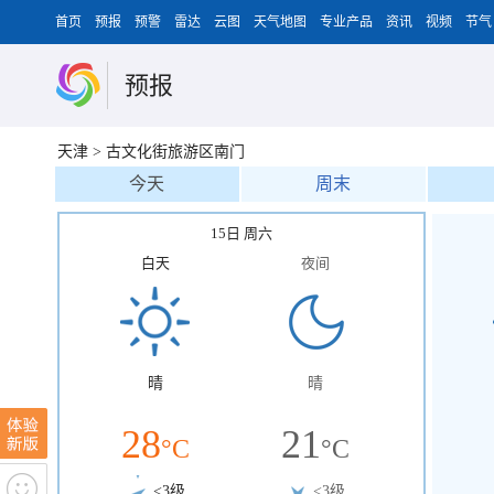
首页
预报
预警
雷达
云图
天气地图
专业产品
资讯
视频
节气
预报
天津
>
古文化街旅游区南门
今天
周末
15日 周六
白天
夜间
晴
晴
28
21
°C
°C
<3级
<3级