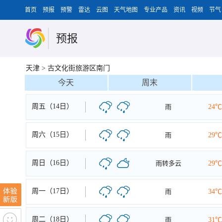
首页
预报
预警
雷达
云图
天气地图
专业产品
资讯
视频
节气
预报
天津
>
古文化街旅游区南门
今天
周末
周五（14日）
雨
24℃
周六（15日）
雨
29℃
周日（16日）
雨转多云
29℃
周一（17日）
雨
34℃
周二（18日）
雨
31℃