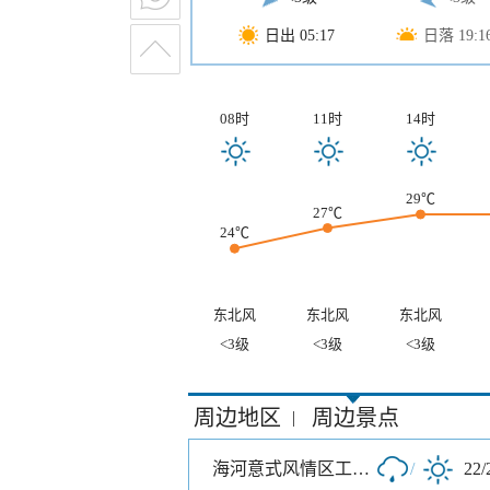
日出 05:17
日落 19:1
08时
11时
14时
29℃
27℃
24℃
东北风
东北风
东北风
<3级
<3级
<3级
周边地区
周边景点
|
海河意式风情区工业园A区
/
22/