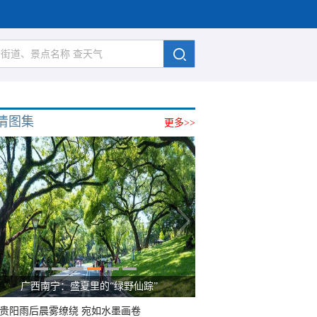
清图集
更多>>
广西南宁：盛夏里的“绿野仙踪”
贵阳雨后晨雾缭绕 宛如水墨画卷