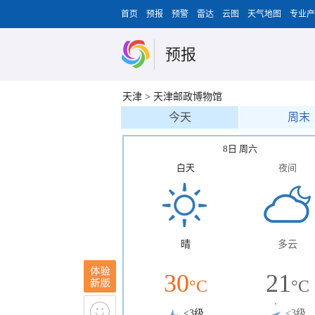
首页
预报
预警
雷达
云图
天气地图
专业产
预报
天津
>
天津邮政博物馆
今天
周末
8日 周六
白天
夜间
晴
多云
30
21
°C
°C
<3级
<3级