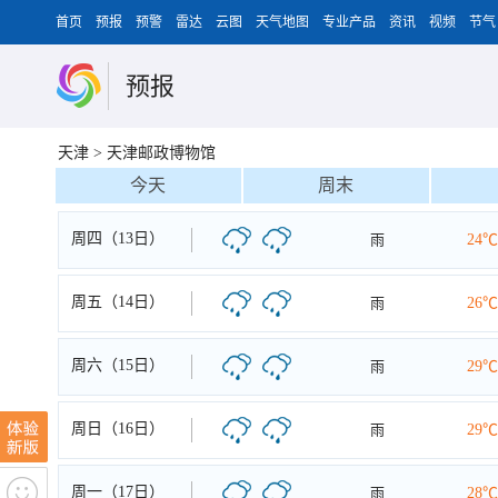
首页
预报
预警
雷达
云图
天气地图
专业产品
资讯
视频
节气
预报
天津
>
天津邮政博物馆
今天
周末
周四（13日）
雨
24℃
周五（14日）
雨
26℃
周六（15日）
雨
29℃
周日（16日）
雨
29℃
周一（17日）
雨
28℃