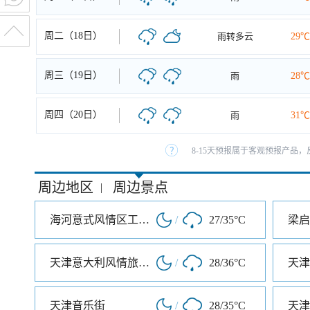
周二（18日）
雨转多云
29℃
周三（19日）
雨
28℃
周四（20日）
雨
31℃
8-15天预报属于客观预报产品，
周边地区
周边景点
|
海河意式风情区工业园A区
/
27/35°C
梁启
天津意大利风情旅游区
/
28/36°C
天津
天津音乐街
/
28/35°C
天津