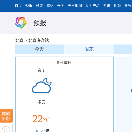
首页
预报
预警
雷达
云图
天气地图
专业产品
资讯
视频
节气
预报
北京
>
北京海洋馆
今天
周末
9日 周日
夜间
多云
22
°C
<3级