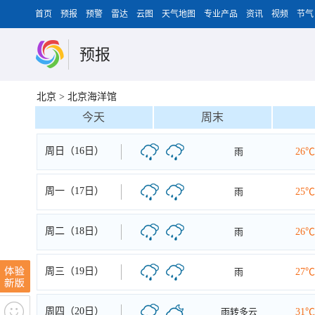
首页
预报
预警
雷达
云图
天气地图
专业产品
资讯
视频
节气
预报
北京
>
北京海洋馆
今天
周末
周日（16日）
雨
26℃
周一（17日）
雨
25℃
周二（18日）
雨
26℃
周三（19日）
雨
27℃
周四（20日）
雨转多云
31℃