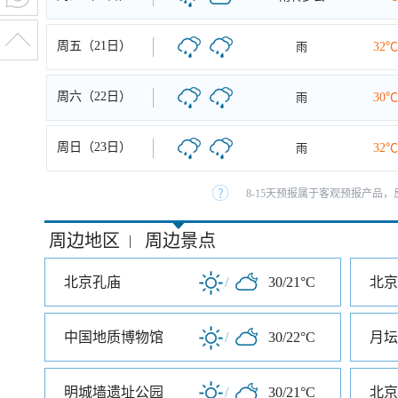
周五（21日）
雨
32℃
周六（22日）
雨
30℃
周日（23日）
雨
32℃
8-15天预报属于客观预报产品，
周边地区
周边景点
|
北京孔庙
/
30/21°C
北京
中国地质博物馆
/
30/22°C
月坛
明城墙遗址公园
/
30/21°C
北京