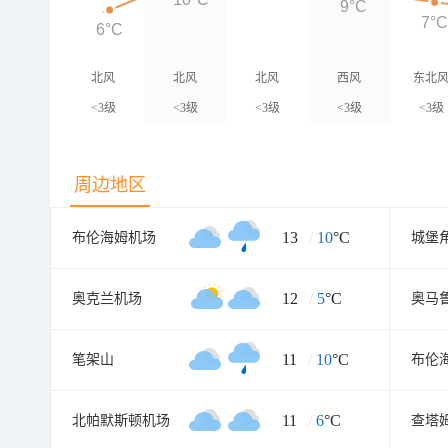
9°C
7°
6°C
北风
北风
北风
西风
东北
<3级
<3级
<3级
<3级
<3级
周边地区
13
/
10
°C
布伦海姆机场
城堡
12
/
5
°C
奥克兰机场
11
/
10
°C
笔架山
11
/
6
°C
北帕默斯顿机场
查塔