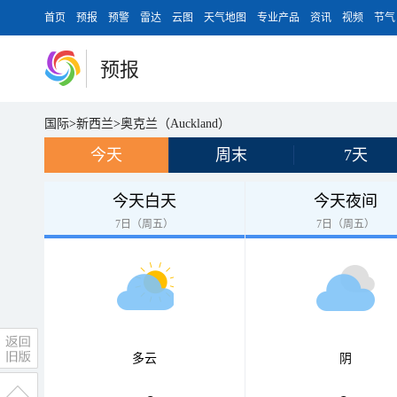
首页
预报
预警
雷达
云图
天气地图
专业产品
资讯
视频
节气
预报
国际
>
新西兰
>
奥克兰（Auckland）
今天
周末
7天
今天白天
今天夜间
7日（周五）
7日（周五）
多云
阴