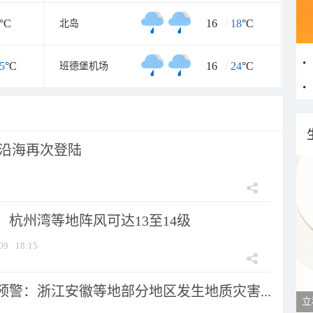
°C
16
/
18
°C
北岛
5
°C
16
/
24
°C
班德堡机场
市沿海再次登陆
：杭州湾等地阵风可达13至14级
09
18:15
预警：浙江安徽等地部分地区发生地质灾害...
立