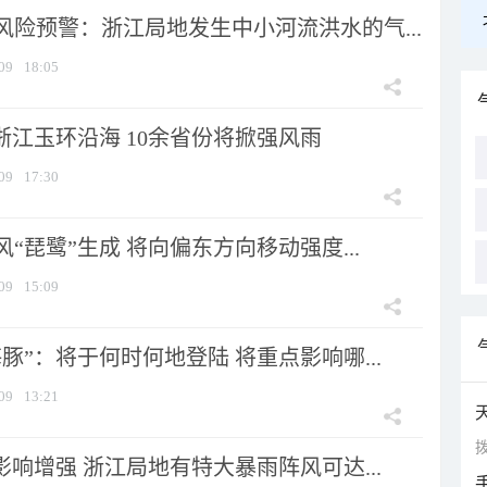
风险预警：浙江局地发生中小河流洪水的气...
09
18:05
浙江玉环沿海 10余省份将掀强风雨
09
17:30
风“琵鹭”生成 将向偏东方向移动强度...
09
15:09
豚”：将于何时何地登陆 将重点影响哪...
09
13:21
拨
影响增强 浙江局地有特大暴雨阵风可达...