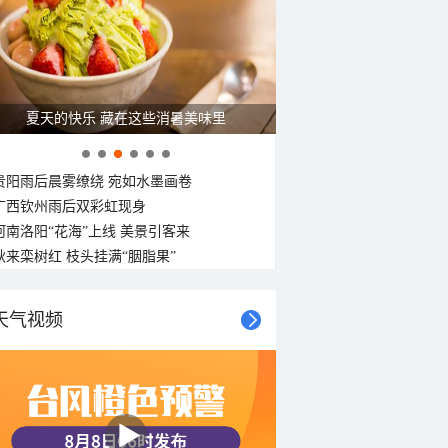
夏天的快乐 藏在这些消暑美味里
贵阳雨后晨雾缭绕 宛如水墨画卷
广西钦州雨后双彩虹现身
河南洛阳“花海”上线 美景引客来
秋来栾树红 枝头挂满“胭脂果”
天气视频