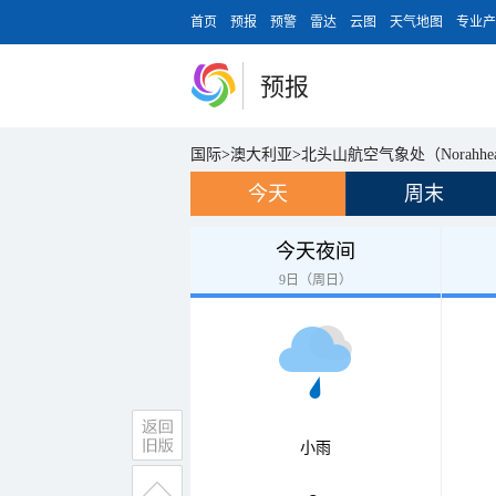
首页
预报
预警
雷达
云图
天气地图
专业产
预报
国际
>
澳大利亚
>
北头山航空气象处（Norahhea
今天
周末
今天夜间
9日（周日）
小雨