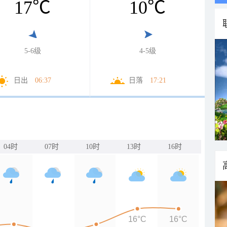
17
℃
10
℃
5-6级
4-5级
日出
06:37
日落
17:21
04时
07时
10时
13时
16时
16°C
16°C