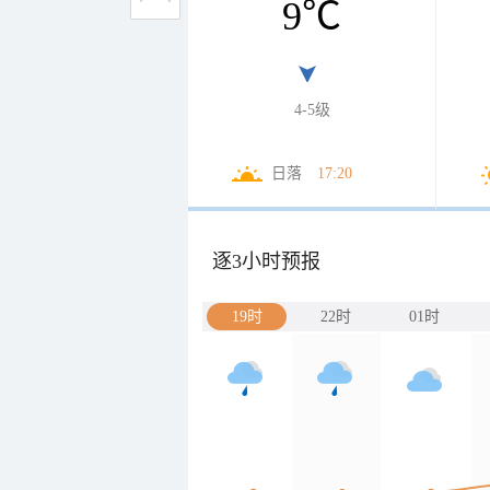
9
℃
4-5级
日落
17:20
逐3小时预报
19时
22时
01时