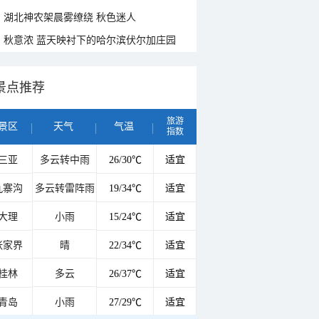
湖北神农架晨雾缭绕 秋色迷人
秋意浓 蓝天映衬下的哈尔滨伏尔加庄园
景点推荐
旅游
景区
天气
气温
指数
三亚
多云转中雨
26/30℃
适宜
九寨沟
多云转雷阵雨
19/34℃
适宜
大理
小雨
15/24℃
适宜
张家界
晴
22/34℃
适宜
桂林
多云
26/37℃
适宜
青岛
小雨
27/29℃
适宜