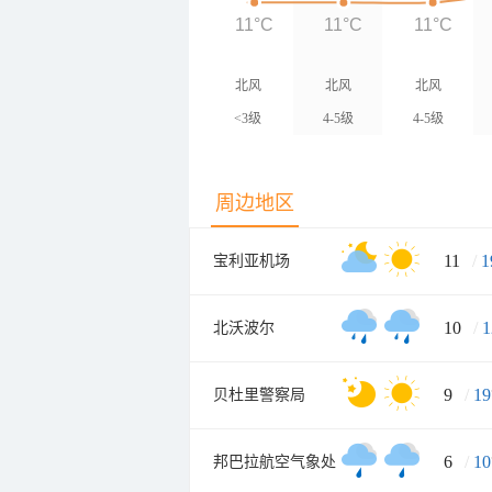
11°C
11°C
11°C
北风
北风
北风
<3级
4-5级
4-5级
周边地区
11
/
1
宝利亚机场
10
/
1
北沃波尔
9
/
19
贝杜里警察局
6
/
10
邦巴拉航空气象处