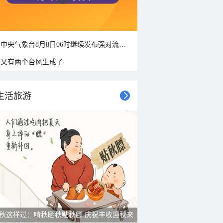
中央气象台8月8日06时继续发布强对流天气蓝色预警
又有两个台风生成了
生活旅游
秋这样过：啃秋晒秋贴秋膘 庆祝丰收迎秋来