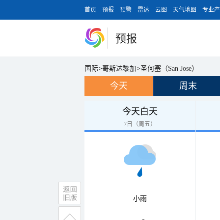
首页
预报
预警
雷达
云图
天气地图
专业产
预报
国际
>
哥斯达黎加
>
圣何塞（San Jose）
今天
周末
今天白天
7日（周五）
小雨