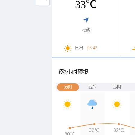
33
℃
<3级
日出
05:42
逐3小时预报
09时
12时
15时
32°C
32°C
30°C