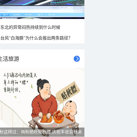
东北的异常闷热持续到什么时候
台风“白海豚”为什么会报出两条路径？
生活旅游
秋这样过：啃秋晒秋贴秋膘 庆祝丰收迎秋来