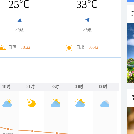
25
℃
33
℃
<3级
<3级
日落
18:22
日出
05:42
18时
21时
00时
03时
06时