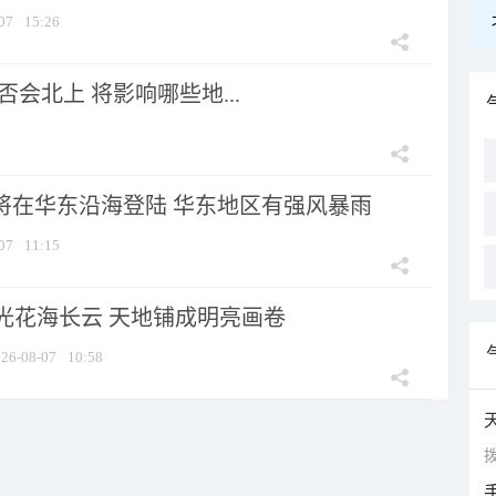
07
15:26
会北上 将影响哪些地...
”将在华东沿海登陆 华东地区有强风暴雨
07
11:15
光花海长云 天地铺成明亮画卷
26-08-07
10:58
拨