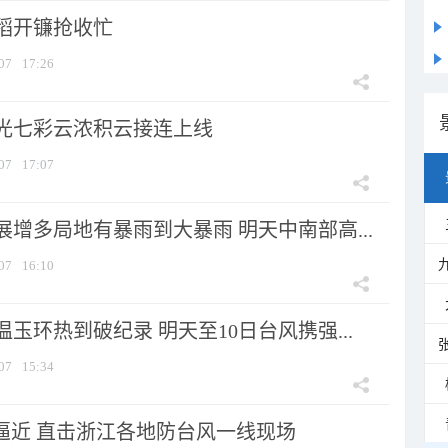
稻开镰抢收忙
07
17:26
光七彩云浓积云接连上线
07
17:07
增多局地有暴雨到大暴雨 明天中南部高...
07
16:10
玉环热到破纪录 明天至10日台风携强...
07
15:34
”逼近 直击浙江各地防台风一线现场