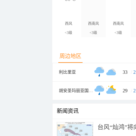
西风
西南风
西南风
<3级
<3级
<3级
周边地区
33
/
2
利比里亚
29
/
2
胡安圣玛丽亚国际机场
新闻资讯
台风“灿鸿”