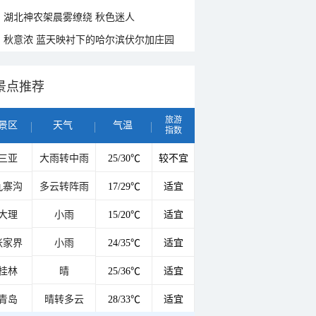
湖北神农架晨雾缭绕 秋色迷人
秋意浓 蓝天映衬下的哈尔滨伏尔加庄园
景点推荐
旅游
景区
天气
气温
指数
三亚
大雨转中雨
25/30℃
较不宜
九寨沟
多云转阵雨
17/29℃
适宜
大理
小雨
15/20℃
适宜
张家界
小雨
24/35℃
适宜
桂林
晴
25/36℃
适宜
青岛
晴转多云
28/33℃
适宜