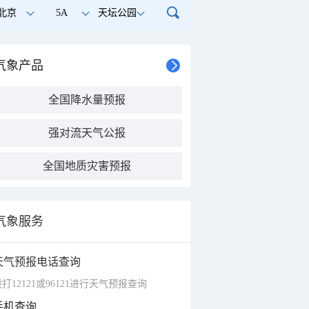
北京
5A
天坛公园
气象产品
全国降水量预报
强对流天气公报
全国地质灾害预报
气象服务
天气预报电话查询
打12121或96121进行天气预报查询
手机查询