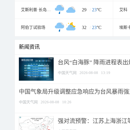
29
/
23
°C
艾斯利普·长岛亚瑟机场
艾科
32
/
23
°C
阿伯丁试验场
埃斯
新闻资讯
台风“白海豚” 降雨进程表出炉
中国天气网
2026-08-08
13:19
中国气象局升级调整应急响应为台风暴雨强
中国天气网
2026-08-08
10:26
强对流预警：江苏上海浙江等地