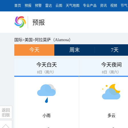
首页
预报
预警
雷达
云图
天气地图
专业产品
资讯
视频
节气
预报
国际
>
美国
>
阿拉莫萨（Alamosa）
今天
周末
7天
今天白天
今天夜间
8日（周六）
8日（周六）
小雨
多云