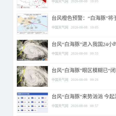
中国天气网
2026-08-08
10:05
台风橙色预警：“白海豚”将于
中国天气网
2026-08-08
10:05
台风“白海豚”进入我国24小时
中国天气网
2026-08-08
09:55
台风“白海豚”眼区模糊已“闭
中国天气网
2026-08-08
09:28
台风“白海豚”来势汹汹 今起
中国天气网
2026-08-08
08:57