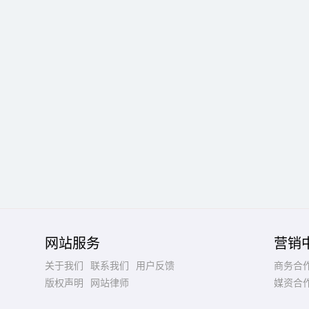
网站服务
营销
关于我们
联系我们
用户反馈
商务合
版权声明
网站律师
媒资合