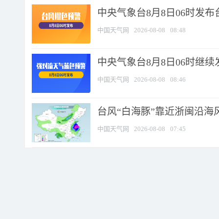
中央气象台8月8日06时发
中国天气网
2026-08-08
08:48
中央气象台8月8日06时继
中国天气网
2026-08-08
08:46
台风“白海豚”靠近浙闽沿海风
中国天气网
2026-08-08
07:45