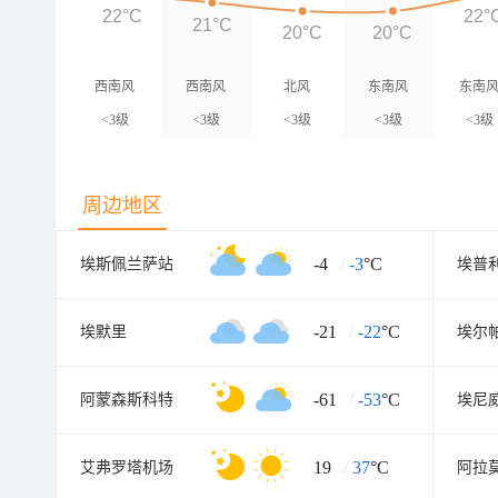
22°C
22°
21°C
20°C
20°C
西南风
西南风
北风
东南风
东南
<3级
<3级
<3级
<3级
<3级
周边地区
-4
/
-3
°C
埃斯佩兰萨站
埃普
-21
/
-22
°C
埃默里
埃尔
-61
/
-53
°C
阿蒙森斯科特
埃尼
19
/
37
°C
艾弗罗塔机场
阿拉