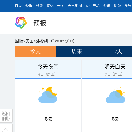
首页
预报
预警
雷达
云图
天气地图
专业产品
资讯
视频
节气
预报
国际
>
美国
>
洛杉矶（Los Angeles）
今天
周末
7天
今天夜间
明天白天
6日（周四）
7日（周五）
多云
多云