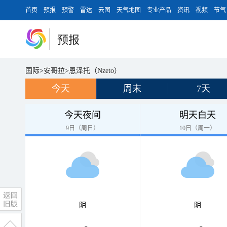
首页
预报
预警
雷达
云图
天气地图
专业产品
资讯
视频
节气
预报
国际
>
安哥拉
>
恩泽托（Nzeto）
今天
周末
7天
今天夜间
明天白天
9日（周日）
10日（周一）
阴
阴