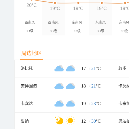
20°C
19°C
19°C
19°C
19°
西南风
西南风
东南风
东南风
东南
<3级
<3级
<3级
<3级
<3级
周边地区
17
/
21
°C
洛比托
敦多
18
/
21
°C
安博因港
卡莫
19
/
23
°C
卡宾达
卡宗
12
/
30
°C
鲁纳
恩达