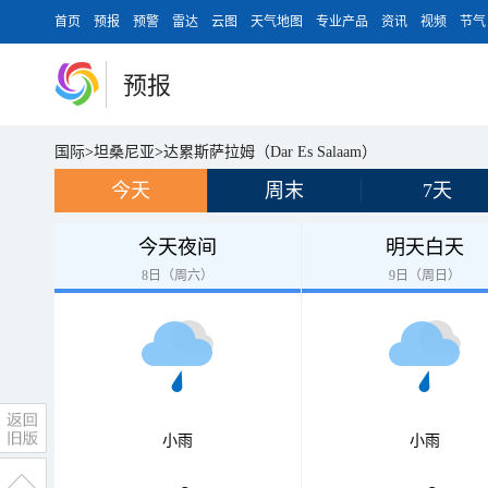
首页
预报
预警
雷达
云图
天气地图
专业产品
资讯
视频
节气
预报
国际
>
坦桑尼亚
>
达累斯萨拉姆（Dar Es Salaam）
今天
周末
7天
今天夜间
明天白天
8日（周六）
9日（周日）
小雨
小雨