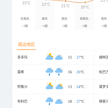
25°
23°C
22°C
21°C
20°C
东南风
南风
南风
西南风
南风
<3级
<3级
<3级
<3级
<3级
周边地区
15
/
27
°C
多多玛
姆特
16
/
26
°C
莫希
松巴
13
/
24
°C
阿鲁沙
莫罗
18
/
27
°C
布科巴
穆索