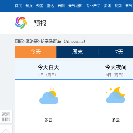
首页
预报
预警
雷达
云图
天气地图
专业产品
资讯
视频
节气
预报
国际
>
摩洛哥
>
胡塞马群岛（Alhoceima）
今天
周末
7天
今天白天
今天夜间
9日（周日）
9日（周日）
多云
多云