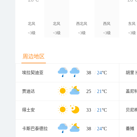
北风
北风
西北风
西风
东风
<3级
<3级
<3级
<3级
<3级
周边地区
38
/
24
°C
埃拉契迪亚
胡里
25
/
21
°C
贾迪达
盖尼
33
/
21
°C
得土安
贝尼
38
/
24
°C
卡斯巴泰德拉
番摊