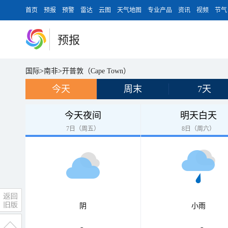
首页
预报
预警
雷达
云图
天气地图
专业产品
资讯
视频
节气
预报
国际
>
南非
>
开普敦（Cape Town）
今天
周末
7天
今天夜间
明天白天
7日（周五）
8日（周六）
阴
小雨