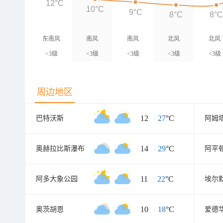
12°C
10°C
9°C
8°C
8°
东南风
南风
南风
北风
北风
<3级
<3级
<3级
<3级
<3级
周边地区
12
/
27
°C
巴特沃斯
阿姆
14
/
29
°C
奥赫拉比斯瀑布
阿平
11
/
22
°C
阿多大象公园
埃尔
10
/
18
°C
奥茨胡恩
爱德