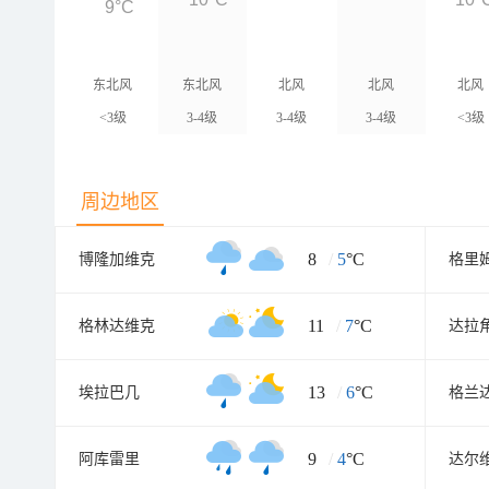
9°C
东北风
东北风
北风
北风
北风
<3级
3-4级
3-4级
3-4级
<3级
周边地区
8
/
5
°C
博隆加维克
格里
11
/
7
°C
格林达维克
达拉
13
/
6
°C
埃拉巴几
格兰
9
/
4
°C
阿库雷里
达尔