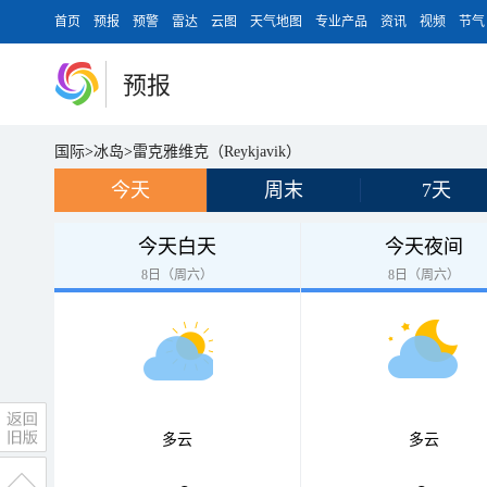
首页
预报
预警
雷达
云图
天气地图
专业产品
资讯
视频
节气
预报
国际
>
冰岛
>
雷克雅维克（Reykjavik）
今天
周末
7天
今天白天
今天夜间
8日（周六）
8日（周六）
多云
多云