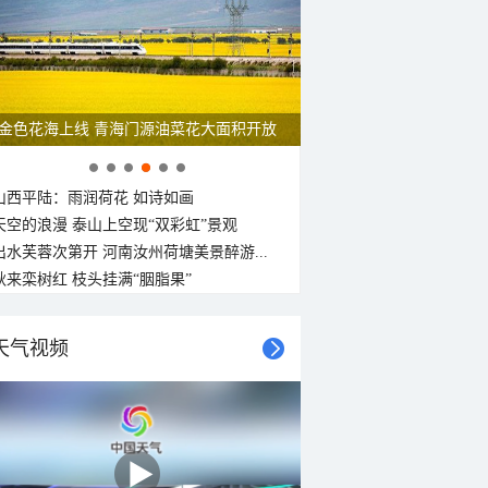
金色花海上线 青海门源油菜花大面积开放
山西平陆：雨润荷花 如诗如画
天空的浪漫 泰山上空现“双彩虹”景观
出水芙蓉次第开 河南汝州荷塘美景醉游...
秋来栾树红 枝头挂满“胭脂果”
天气视频