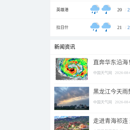
20
/
2
英雄港
21
/
2
拉日什
新闻资讯
直奔华东沿海！
中国天气网
2026-08-
黑龙江今天雨势
中国天气网
2026-08-
走进青海祁连