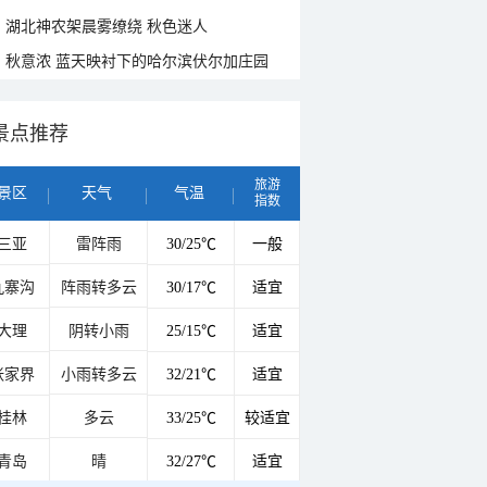
湖北神农架晨雾缭绕 秋色迷人
秋意浓 蓝天映衬下的哈尔滨伏尔加庄园
景点推荐
旅游
景区
天气
气温
指数
三亚
雷阵雨
30/25℃
一般
九寨沟
阵雨转多云
30/17℃
适宜
大理
阴转小雨
25/15℃
适宜
张家界
小雨转多云
32/21℃
适宜
桂林
多云
33/25℃
较适宜
青岛
晴
32/27℃
适宜