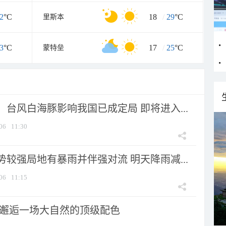
2
°C
18
/
29
°C
里斯本
3
°C
17
/
25
°C
蒙特垒
台风白海豚影响我国已成定局 即将进入...
06
11:30
较强局地有暴雨并伴强对流 明天降雨减...
06
11:15
 邂逅一场大自然的顶级配色