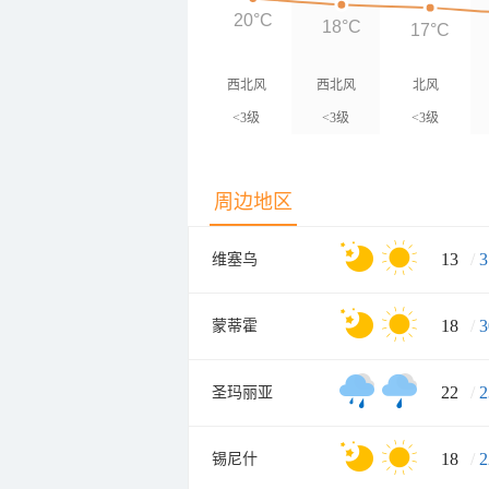
20°C
18°C
17°C
西北风
西北风
北风
<3级
<3级
<3级
周边地区
13
/
3
维塞乌
18
/
3
蒙蒂霍
22
/
2
圣玛丽亚
18
/
2
锡尼什