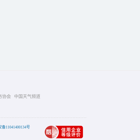
务协会
中国天气频道
11041400134号