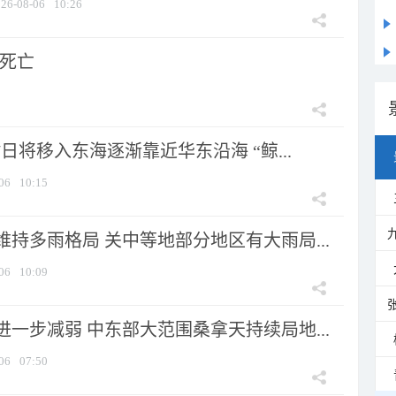
26-08-06
10:26
人死亡
7日将移入东海逐渐靠近华东沿海 “鲸...
06
10:15
持多雨格局 关中等地部分地区有大雨局...
06
10:09
一步减弱 中东部大范围桑拿天持续局地...
06
07:50