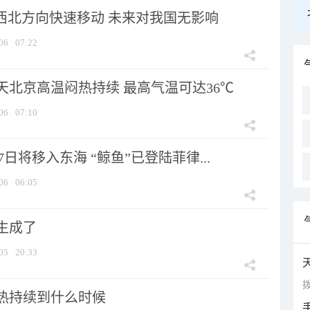
向西北方向快速移动 未来对我国无影响
06
07:22
天北京高温闷热持续 最高气温可达36℃
06
07:10
7日将移入东海 “鲸鱼”已登陆菲律...
06
06:05
生成了
05
20:33
拨
热持续到什么时候