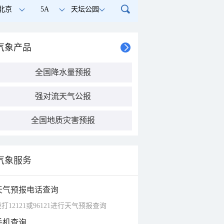
北京
5A
天坛公园
气象产品
全国降水量预报
强对流天气公报
全国地质灾害预报
气象服务
天气预报电话查询
打12121或96121进行天气预报查询
手机查询