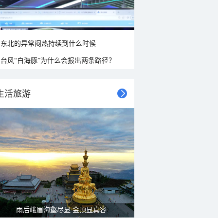
东北的异常闷热持续到什么时候
台风“白海豚”为什么会报出两条路径？
生活旅游
雨后峨眉沟壑尽显 金顶显真容