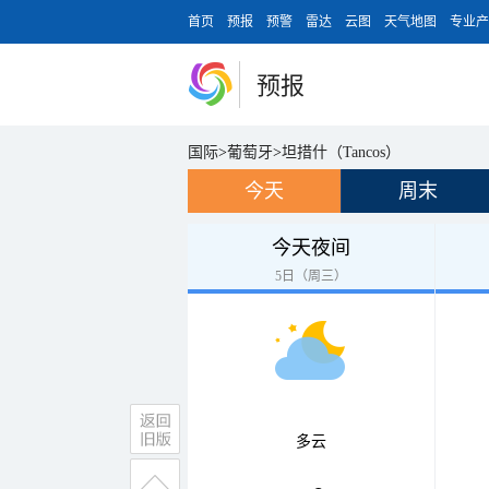
首页
预报
预警
雷达
云图
天气地图
专业产
预报
国际
>
葡萄牙
>
坦措什（Tancos）
今天
周末
今天夜间
5日（周三）
多云