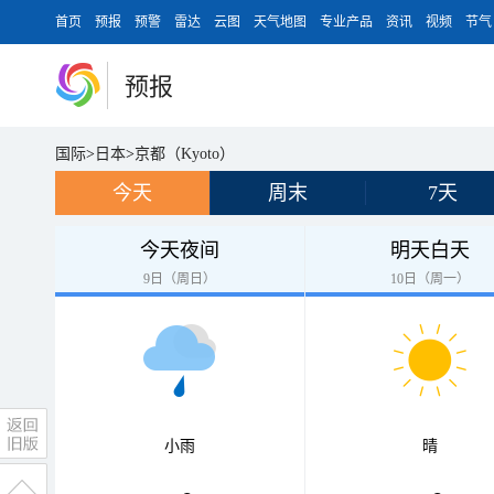
首页
预报
预警
雷达
云图
天气地图
专业产品
资讯
视频
节气
预报
国际
>
日本
>
京都（Kyoto）
今天
周末
7天
今天夜间
明天白天
9日（周日）
10日（周一）
小雨
晴