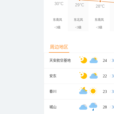
30°C
29°C
28°C
东南风
东北风
东南风
<3级
<3级
<3级
周边地区
24
/
3
天安航空基地
22
/
3
安东
23
/
3
春川
28
/
3
城山