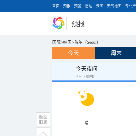
首页
预报
预警
雷达
云图
天气地图
专业产
预报
国际
>
韩国
>
首尔（Seoul）
今天
周末
今天夜间
6日（周四）
晴