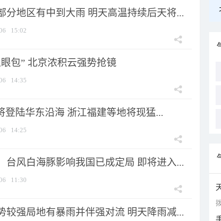
分地区有中到大雨 明天高温持续后天将...
06
15:02
显眼包” 北京浓积云强势抢镜
06
14:35
将登陆华东沿海 浙江福建等地将现猛...
06
14:25
台风白海豚影响我国已成定局 即将进入...
06
11:30
拨
较强局地有暴雨并伴强对流 明天降雨减...