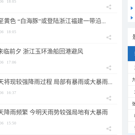
06
18:05
黄色 “白海豚”或登陆浙江福建一带沿...
06
18:05
”来临前夕 浙江玉环渔船回港避风
06
17:06
将现较强降雨过程 局部有暴雨或大暴雨...
06
16:37
天降雨频繁 今明天雨势较强局地有大暴雨
06
15:50