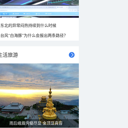
东北的异常闷热持续到什么时候
台风“白海豚”为什么会报出两条路径？
生活旅游
雨后峨眉沟壑尽显 金顶显真容