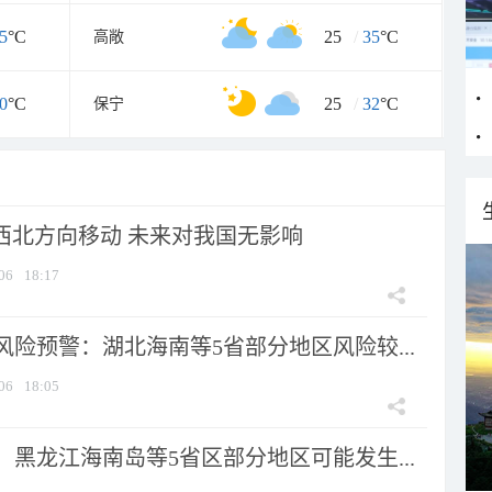
5
°C
25
/
35
°C
高敞
0
°C
25
/
32
°C
保宁
向西北方向移动 未来对我国无影响
06
18:17
险预警：湖北海南等5省部分地区风险较...
06
18:05
黑龙江海南岛等5省区部分地区可能发生...