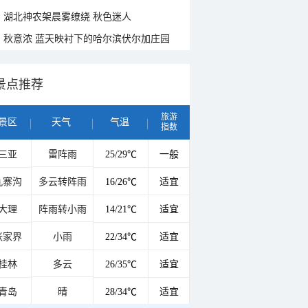
湖北神农架晨雾缭绕 秋色迷人
秋意浓 蓝天映衬下的哈尔滨伏尔加庄园
景点推荐
旅游
景区
天气
气温
指数
三亚
雷阵雨
25/29℃
一般
九寨沟
多云转阵雨
16/26℃
适宜
大理
阵雨转小雨
14/21℃
适宜
张家界
小雨
22/34℃
适宜
桂林
多云
26/35℃
适宜
青岛
晴
28/34℃
适宜