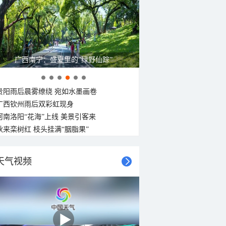
广西南宁：盛夏里的“绿野仙踪”
贵阳雨后晨雾缭绕 宛如水墨画卷
广西钦州雨后双彩虹现身
河南洛阳“花海”上线 美景引客来
秋来栾树红 枝头挂满“胭脂果”
天气视频