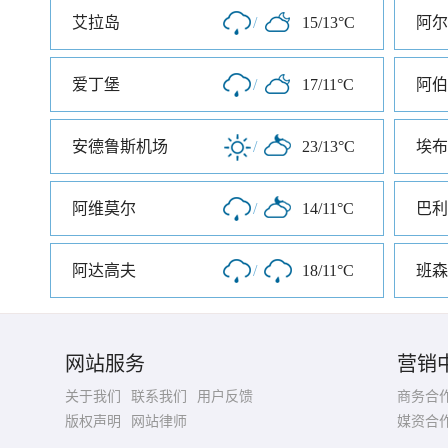
艾拉岛
/
15/13°C
阿尔
爱丁堡
/
17/11°C
阿伯
安德鲁斯机场
/
23/13°C
埃布
阿维莫尔
/
14/11°C
巴利
阿达高夫
/
18/11°C
班森
网站服务
营销
关于我们
联系我们
用户反馈
商务合
版权声明
网站律师
媒资合