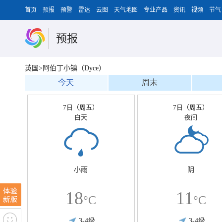
首页
预报
预警
雷达
云图
天气地图
专业产品
资讯
视频
节气
预报
英国>阿伯丁小镇（Dyce）
今天
周末
7日（周五）
7日（周五）
白天
夜间
小雨
阴
18
11
°C
°C
3-4级
3-4级