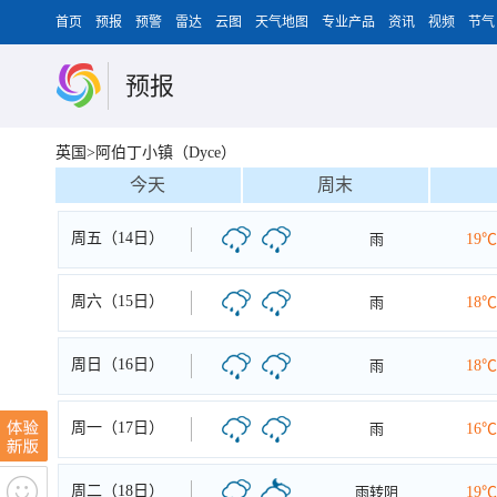
首页
预报
预警
雷达
云图
天气地图
专业产品
资讯
视频
节气
预报
英国>阿伯丁小镇（Dyce）
今天
周末
周五（14日）
雨
19℃
周六（15日）
雨
18℃
周日（16日）
雨
18℃
周一（17日）
雨
16℃
周二（18日）
雨转阴
19℃