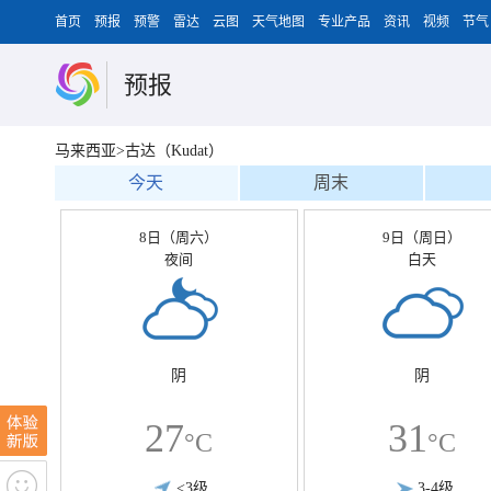
首页
预报
预警
雷达
云图
天气地图
专业产品
资讯
视频
节气
预报
马来西亚>古达（Kudat）
今天
周末
8日（周六）
9日（周日）
夜间
白天
阴
阴
27
31
°C
°C
<3级
3-4级