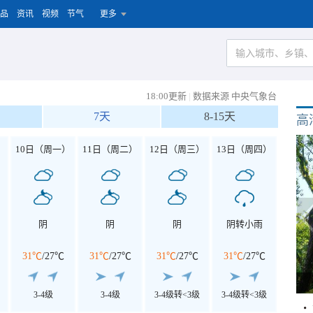
品
资讯
视频
节气
更多
18:00更新
|
数据来源 中央气象台
7天
8-15天
高
）
10日（周一）
11日（周二）
12日（周三）
13日（周四）
阴
阴
阴
阴转小雨
31℃
/
27℃
31℃
/
27℃
31℃
/
27℃
31℃
/
27℃
3-4级
3-4级
3-4级转<3级
3-4级转<3级