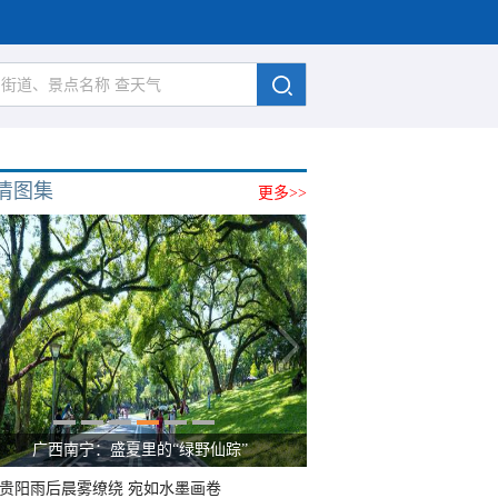
清图集
更多>>
呼伦贝尔草原 藏着最治愈的蓝天白云
贵阳雨后晨雾缭绕 宛如水墨画卷