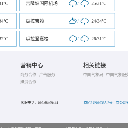
31°C
吉隆坡国际机场
/
25/31°C
34°C
瓜拉吉赖
/
24/34°C
32°C
瓜拉登嘉楼
/
26/31°C
营销中心
相关链接
商务合作
广告服务
中国气象局
中国气象服
媒资合作
客服电话：
010-68409444
京ICP证010385-2号
京公网安备