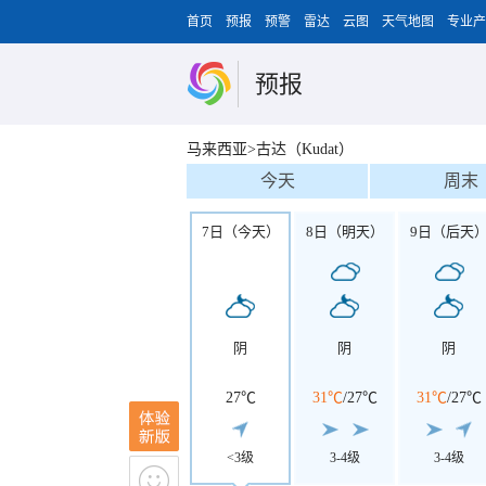
首页
预报
预警
雷达
云图
天气地图
专业产
预报
马来西亚>古达（Kudat）
今天
周末
7日（今天）
8日（明天）
9日（后天
阴
阴
阴
27℃
31℃
/
27℃
31℃
/
27℃
<3级
3-4级
3-4级