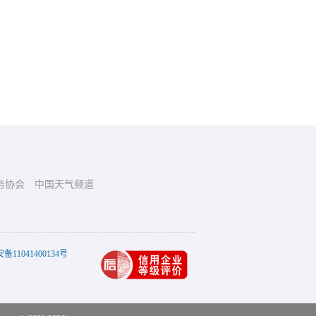
务协会
中国天气频道
11041400134号