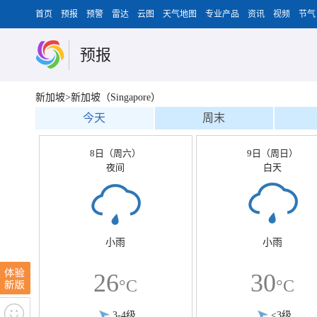
首页
预报
预警
雷达
云图
天气地图
专业产品
资讯
视频
节气
预报
新加坡>新加坡（Singapore）
今天
周末
8日（周六）
9日（周日）
夜间
白天
小雨
小雨
26
30
°C
°C
3-4级
<3级