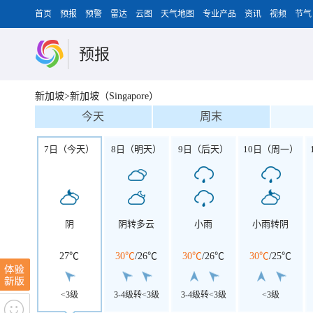
首页
预报
预警
雷达
云图
天气地图
专业产品
资讯
视频
节气
预报
新加坡>新加坡（Singapore）
今天
周末
7日（今天）
8日（明天）
9日（后天）
10日（周一）
阴
阴转多云
小雨
小雨转阴
27℃
30℃
/
26℃
30℃
/
26℃
30℃
/
25℃
<3级
3-4级转<3级
3-4级转<3级
<3级