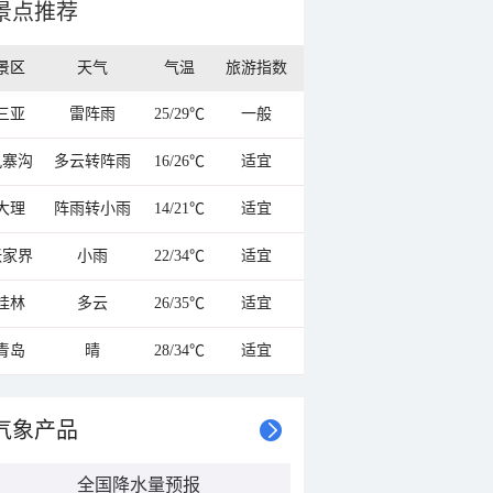
景点推荐
景区
天气
气温
旅游指数
三亚
雷阵雨
25/29℃
一般
九寨沟
多云转阵雨
16/26℃
适宜
大理
阵雨转小雨
14/21℃
适宜
张家界
小雨
22/34℃
适宜
桂林
多云
26/35℃
适宜
青岛
晴
28/34℃
适宜
气象产品
全国降水量预报