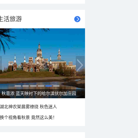
生活旅游
大美新疆—帕米尔高原好风光
湖北神农架晨雾缭绕 秋色迷人
换个视角看秋景 竟然这么美！