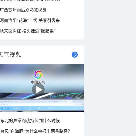
广西钦州雨后双彩虹现身
河南洛阳“花海”上线 美景引客来
秋来栾树红 枝头挂满“胭脂果”
天气视频
东北的异常闷热持续到什么时候
台风“白海豚”为什么会报出两条路径？