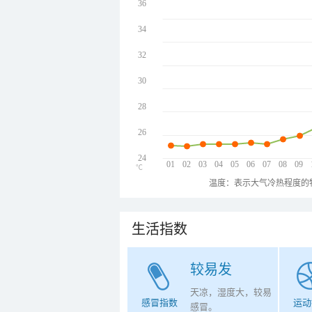
36
34
32
30
28
26
24
01
02
03
04
05
06
07
08
09
℃
温度：表示大气冷热程度的
生活指数
较易发
天凉，湿度大，较易
感冒指数
运动
感冒。