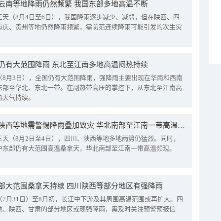
云南等地降雨仍然频繁 我国东部多地高温不断
三天（8月4日至6日），我国降雨逐步减少、减弱，但在陕西、四
重庆、贵州等地仍然降雨频繁，需防范连续降雨可能引发的次生灾
仍有大范围降雨 东北至江南多地高温闷热持续
（8月3日），全国仍有大范围降雨，强降雨主要出现在华南和西南
东部至华北、东北一带。在副热带高压的掌控下，从东北至江南高
热天气持续。
四川陕西等地需警惕降雨叠加致灾 华北南部至江南一带高温频现
三天（8月2日至4日），四川、陕西等地多地雨势仍猛烈。同时，
中东部仍有大范围高温桑拿天，华北南部至江南一带高温频现。
部大范围桑拿天持续 四川陕西等部分地区有强降雨
（7月31日）至8月初，长江中下游及其周围高温范围或再扩大。四
地、陕西、甘肃的部分地区或现强降雨，需及时关注预警预报信