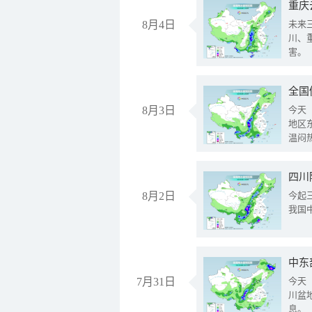
重庆
8月4日
未来
川、
害。
全国
8月3日
今天
地区
温闷
8月2日
今起
我国
中东
7月31日
今天
川盆
息。