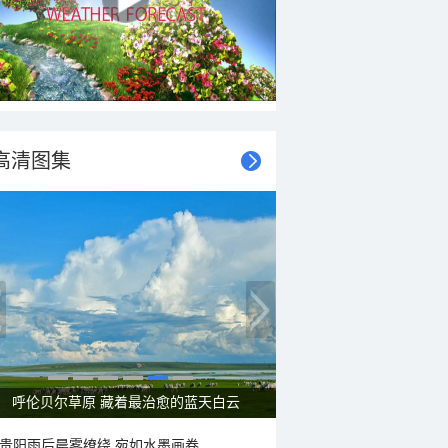
高清图集
一组图感受水中消暑快乐瞬间
贵阳雨后晨雾缭绕 宛如水墨画卷