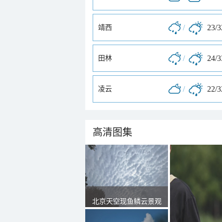
/
23/
靖西
/
24/
田林
/
22/
凌云
高清图集
北京天空现鱼鳞云景观