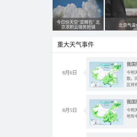
今日份天空“显眼包” 北
北京气温
京浓积云强势抢镜
重大天气事件
8月6日
今明
散。
区将
我国
8月5日
今明
地有