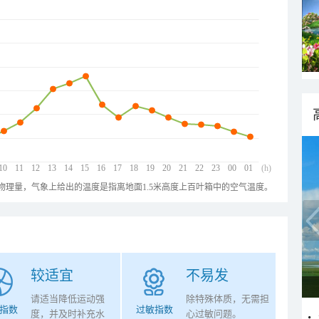
10
11
12
13
14
15
16
17
18
19
20
21
22
23
00
01
(h)
物理量，气象上给出的温度是指离地面1.5米高度上百叶箱中的空气温度。
较适宜
不易发
请适当降低运动强
除特殊体质，无需担
指数
过敏指数
度，并及时补充水
心过敏问题。