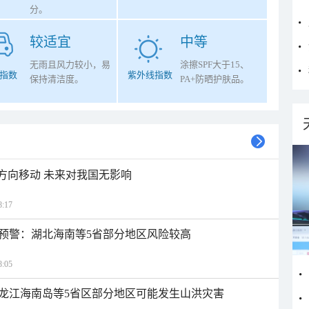
分。
较适宜
中等
无雨且风力较小，易
涂擦SPF大于15、
指数
紫外线指数
保持清洁度。
PA+防晒护肤品。
北方向移动 未来对我国无影响
:17
预警：湖北海南等5省部分地区风险较高
:05
龙江海南岛等5省区部分地区可能发生山洪灾害