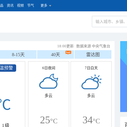
品
资讯
视频
节气
更多
18:00更新
|
数据来源 中央气象台
8-15天
40天
雷达图
温预警
6日夜间
7日白天
多云
多云
℃
25
34
°C
°C
1级