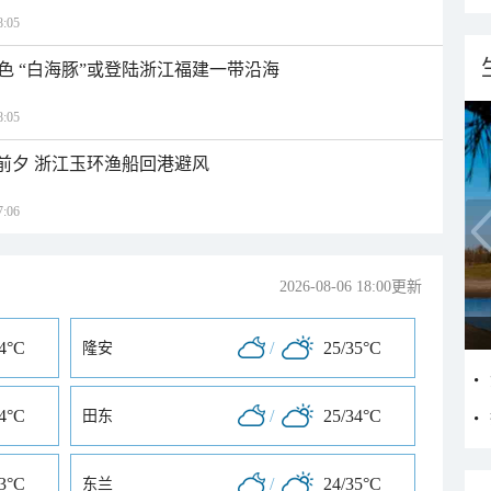
:05
色 “白海豚”或登陆浙江福建一带沿海
:05
临前夕 浙江玉环渔船回港避风
:06
2026-08-06 18:00更新
34°C
/
25/35°C
隆安
34°C
/
25/34°C
田东
33°C
/
24/35°C
东兰