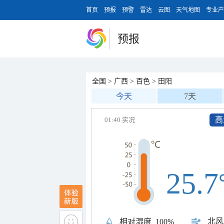
首页
预报
预警
雷达
云图
天气地图
专业产
预报
全国
>
广西
>
百色
>
田阳
今天
7天
高
01:40 实况
25.7
北风
相对湿度
100%