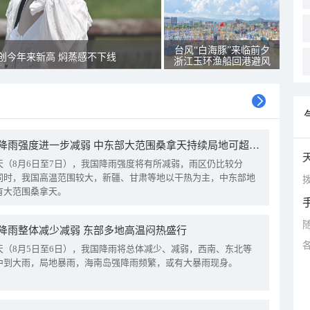
台风“白海豚”来临前夕
创今年来新高 焖蒸感不下线
浙江玉环渔船回港避风
我国降雨强度进一步减弱 中东部大范围桑拿天持续局地可超38℃
天（8月6日至7日），我国降雨强度将有所减弱，雨区仍比较分
同时，我国高温范围较大，新疆、甘肃等地以干热为主，中东部地
拨
有大范围桑拿天。
降雨整体减少减弱 东部多地高温闷热盛行
天（8月5日至6日），我国降雨将总体减少、减弱，西南、东北等
中到大雨，局地暴雨，海南岛强降雨频繁，或有大暴雨现身。