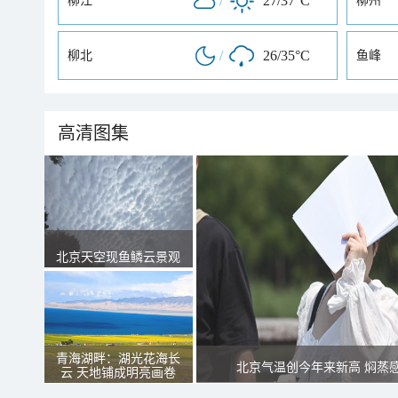
/
27/37°C
柳江
柳州
/
26/35°C
柳北
鱼峰
高清图集
北京天空现鱼鳞云景观
青海湖畔：湖光花海长
北京气温创今年来新高 焖蒸
云 天地铺成明亮画卷