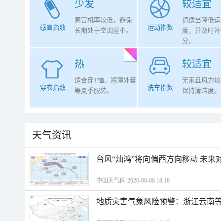
少发
较适宜
感冒机率较低，避免
请适当降低运
感冒指数
运动指数
长期处于空调屋中。
度，并及时补
分。
热
较适宜
适合穿T恤、短薄外套
无雨且风力较
穿衣指数
洗车指数
等夏季服装。
保持清洁度。
天气资讯
台风“灿鸿”将向偏西方向移动 未来
中国天气网 2026-08-08 18:18
地质灾害气象风险预警：浙江云南