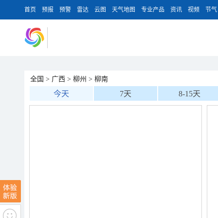
首页
预报
预警
雷达
云图
天气地图
专业产品
资讯
视频
节气
全国
>
广西
>
柳州
>
柳南
今天
7天
8-15天