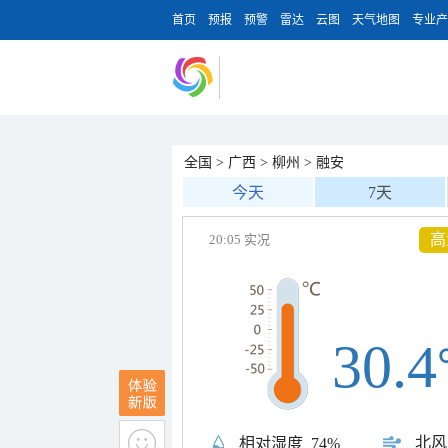
首页
预报
预警
雷达
云图
天气地图
专业产
全国
>
广西
>
柳州
>
融安
今天
7天
高
20:05 实况
30.4
北风
相对湿度
74%