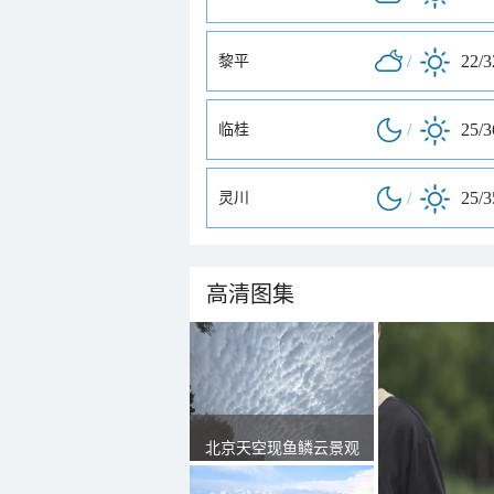
/
22/
黎平
/
25/
临桂
/
25/
灵川
高清图集
北京天空现鱼鳞云景观