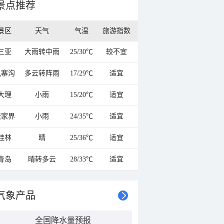
景点推荐
景区
天气
气温
旅游指数
三亚
大雨转中雨
25/30℃
较不宜
九寨沟
多云转阵雨
17/29℃
适宜
大理
小雨
15/20℃
适宜
张家界
小雨
24/35℃
适宜
桂林
晴
25/36℃
适宜
青岛
晴转多云
28/33℃
适宜
气象产品
全国降水量预报