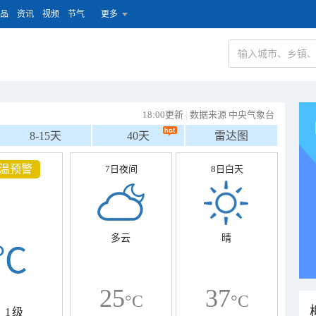
品
资讯
视频
节气
更多
18:00更新
|
数据来源 中央气象台
8-15天
40天
雷达图
温预警
7日夜间
8日白天
多云
晴
℃
25
37
°C
°C
1级