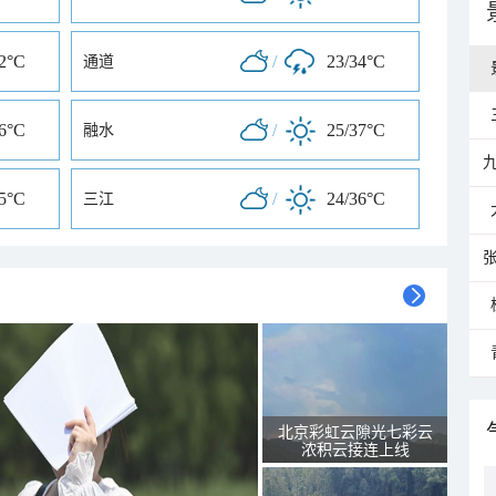
32°C
/
23/34°C
通道
36°C
/
25/37°C
融水
35°C
/
24/36°C
三江
北京彩虹云隙光七彩云
浓积云接连上线