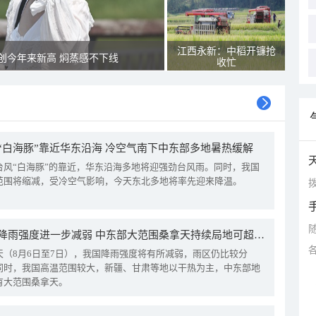
江西永新：中稻开镰抢
创今年来新高 焖蒸感不下线
收忙
“白海豚”靠近华东沿海 冷空气南下中东部多地暑热缓解
台风“白海豚”的靠近，华东沿海多地将迎强劲台风雨。同时，我国
范围将缩减，受冷空气影响，今天东北多地将率先迎来降温。
拨
我国降雨强度进一步减弱 中东部大范围桑拿天持续局地可超38℃
天（8月6日至7日），我国降雨强度将有所减弱，雨区仍比较分
同时，我国高温范围较大，新疆、甘肃等地以干热为主，中东部地
有大范围桑拿天。