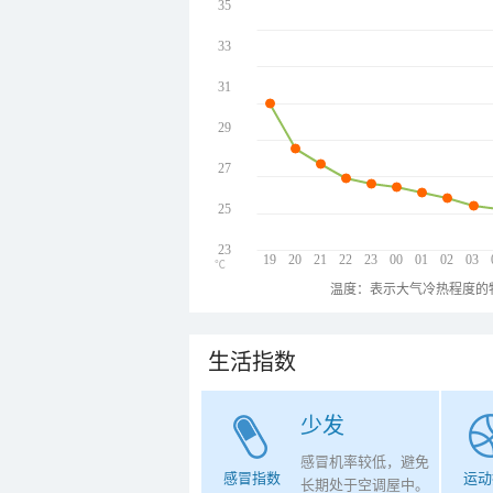
35
33
31
29
27
25
23
19
20
21
22
23
00
01
02
03
℃
温度：表示大气冷热程度的
生活指数
少发
感冒机率较低，避免
感冒指数
运动
长期处于空调屋中。