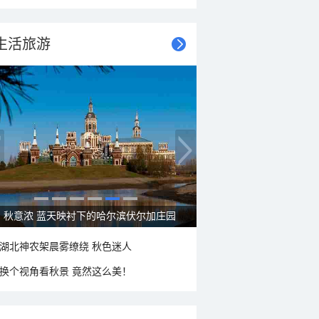
生活旅游
秋意浓 蓝天映衬下的哈尔滨伏尔加庄园
湖北神农架晨雾缭绕 秋色迷人
换个视角看秋景 竟然这么美！