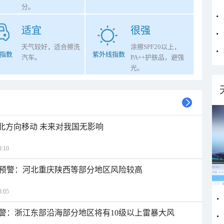
分。
适宜
很强
天气较好，适合擦洗
涂擦SPF20以上，
指数
紫外线指数
汽车。
PA++护肤品，避强
光。
西北方向移动 未来对我国无影响
:10
预警：河北重庆陕西等部分地区风险较高
:05
警：浙江东部沿海部分地区将有10级以上雷暴大风