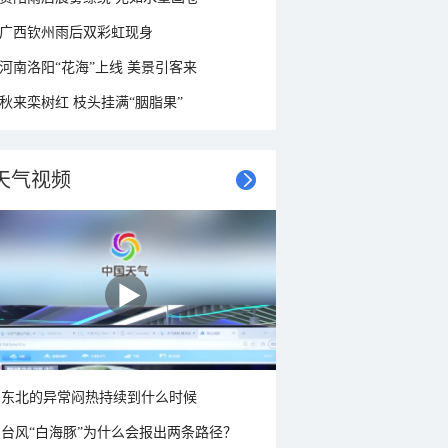
广西钦州雨后双彩虹现身
河南洛阳“花海”上线 美景引客来
秋来栾树红 枝头挂满“胭脂果”
天气视频
东北的异常闷热持续到什么时候
台风“白海豚”为什么会报出两条路径？