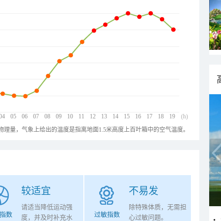
04
05
06
07
08
09
10
11
12
13
14
15
16
17
18
19
(h)
物理量，气象上给出的温度是指离地面1.5米高度上百叶箱中的空气温度。
较适宜
不易发
请适当降低运动强
除特殊体质，无需担
指数
过敏指数
度，并及时补充水
心过敏问题。