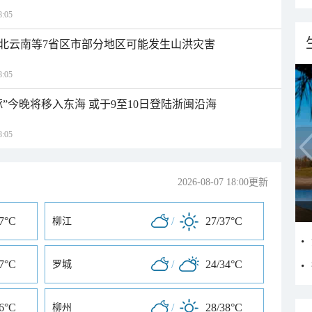
:05
北云南等7省区市部分地区可能发生山洪灾害
:05
”今晚将移入东海 或于9至10日登陆浙闽沿海
:05
2026-08-07 18:00更新
37°C
/
27/37°C
柳江
37°C
/
24/34°C
罗城
36°C
/
28/38°C
柳州