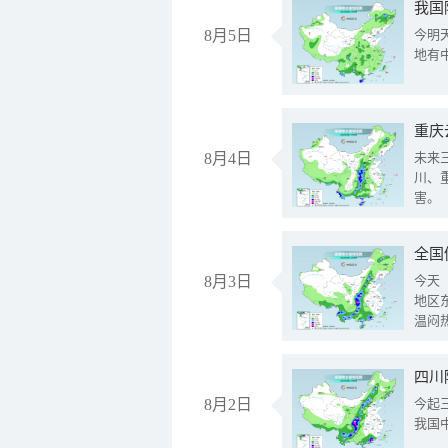
我国
8月5日
今明
地有
重庆
8月4日
未来
川、
害。
全国
8月3日
今天
地区
温闷
8月2日
今起
我国