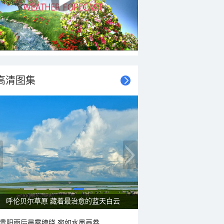
高清图集
呼伦贝尔草原 藏着最治愈的蓝天白云
贵阳雨后晨雾缭绕 宛如水墨画卷