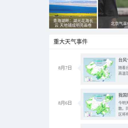
青海湖畔：湖光花海长
北京气温
云 天地铺成明亮画卷
重大天气事件
台风
8月7日
随着
高温
8月6日
今明
散。
区将