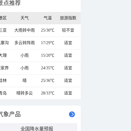
景点推荐
景区
天气
气温
旅游指数
三亚
大雨转中雨
25/30℃
较不宜
九寨沟
多云转阵雨
17/29℃
适宜
大理
小雨
15/20℃
适宜
张家界
小雨
24/35℃
适宜
桂林
晴
25/36℃
适宜
青岛
晴转多云
28/33℃
适宜
气象产品
全国降水量预报