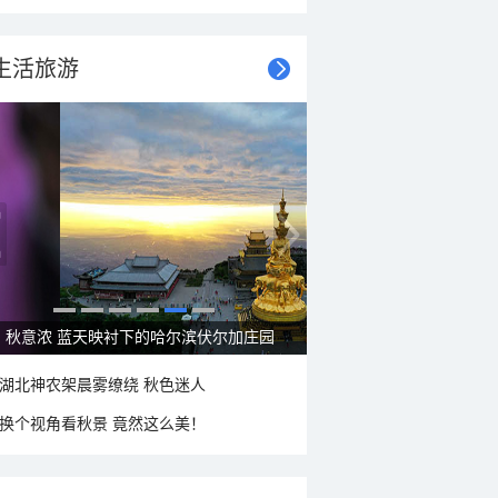
生活旅游
大美新疆—帕米尔高原好风光
湖北神农架晨雾缭绕 秋色迷人
换个视角看秋景 竟然这么美！