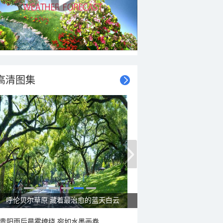
高清图集
一组图感受水中消暑快乐瞬间
贵阳雨后晨雾缭绕 宛如水墨画卷