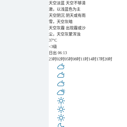
天空淡蓝
天空不够清
澈，以浅蓝色为主
天空阴沉
阴天或有雨
雪，天空灰暗
天空灰霾
出现霾或沙
尘，天空灰蒙浑浊
37
°C
<3级
日出 06:13
23时
02时
05时
08时
11时
14时
17时
20时