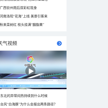
广西钦州雨后双彩虹现身
河南洛阳“花海”上线 美景引客来
秋来栾树红 枝头挂满“胭脂果”
天气视频
东北的异常闷热持续到什么时候
台风“白海豚”为什么会报出两条路径？