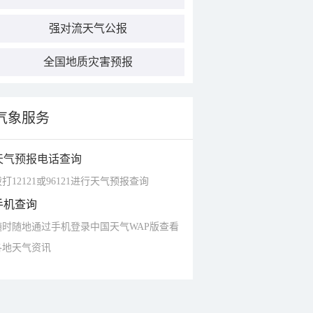
强对流天气公报
全国地质灾害预报
气象服务
天气预报电话查询
打12121或96121进行天气预报查询
手机查询
随时随地通过手机登录中国天气WAP版查看
各地天气资讯