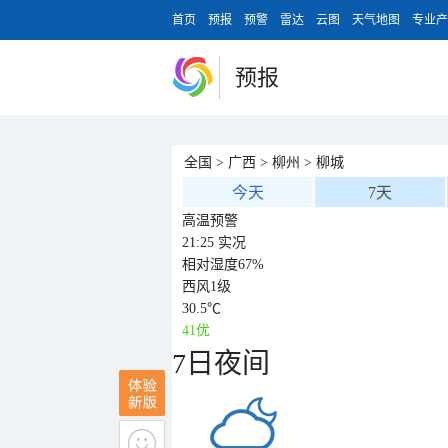
首页
预报
预警
雷达
云图
天气地图
专业产
预报
全国
>
广西
>
柳州
>
柳城
今天
7天
高温预警
21:25 实况
相对湿度
67%
西风
1级
30.5
℃
41优
7日夜间