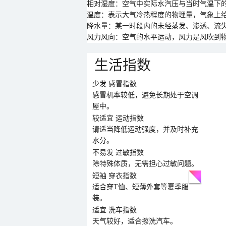
相对湿度：空气中实际水汽压与当时气温下
温度：表示大气冷热程度的物理量，气象上给
降水量：某一时段内的未经蒸发、渗透、流
风力风向：空气的水平运动，风力是风吹到
生活指数
少发
感冒指数
感冒机率较低，避免长期处于空调
屋中。
较适宜
运动指数
请适当降低运动强度，并及时补充
水分。
不易发
过敏指数
除特殊体质，无需担心过敏问题。
短袖
穿衣指数
适合穿T恤、短薄外套等夏季服
装。
适宜
洗车指数
天气较好，适合擦洗汽车。