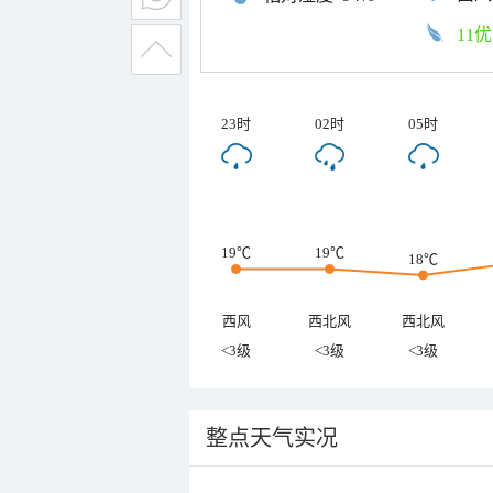
11优
23时
02时
05时
19℃
19℃
18℃
西风
西北风
西北风
<3级
<3级
<3级
整点天气实况