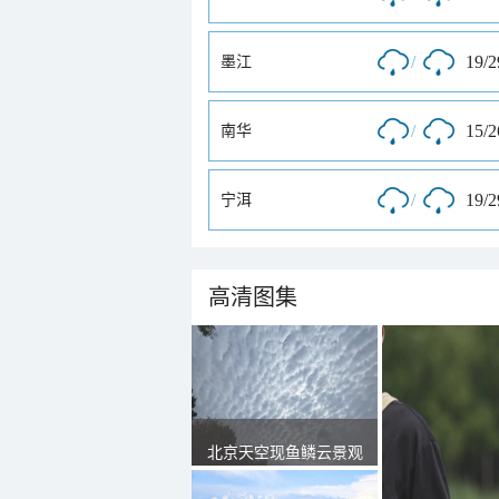
/
19/
墨江
/
15/
南华
/
19/
宁洱
高清图集
北京天空现鱼鳞云景观