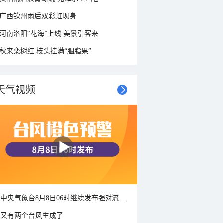
广西钦州雨后双彩虹现身
河南洛阳“花海”上线 美景引客来
秋来栾树红 枝头挂满“胭脂果”
天气视频
中央气象台8月8日06时继续发布强对流天气蓝色预警
又有两个台风生成了