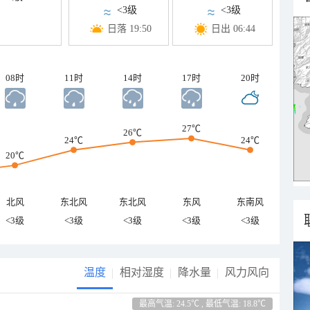
<3级
<3级
日落 19:50
日出 06:44
08时
11时
14时
17时
20时
27℃
26℃
24℃
24℃
20℃
北风
东北风
东北风
东风
东南风
<3级
<3级
<3级
<3级
<3级
温度
相对湿度
降水量
风力风向
最高气温: 24.5℃ , 最低气温: 18.8℃