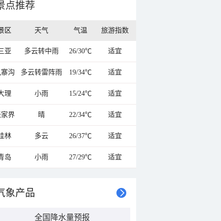
景点推荐
景区
天气
气温
旅游指数
三亚
多云转中雨
26/30℃
适宜
九寨沟
多云转雷阵雨
19/34℃
适宜
大理
小雨
15/24℃
适宜
张家界
晴
22/34℃
适宜
桂林
多云
26/37℃
适宜
青岛
小雨
27/29℃
适宜
气象产品
全国降水量预报