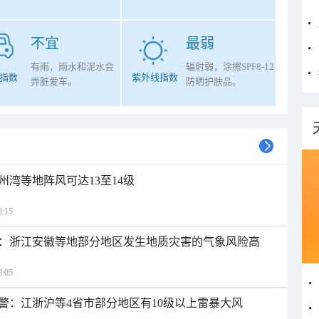
不宜
最弱
有雨，雨水和泥水会
辐射弱，涂擦SPF8-12
指数
紫外线指数
弄脏爱车。
防晒护肤品。
州湾等地阵风可达13至14级
:15
：浙江安徽等地部分地区发生地质灾害的气象风险高
:05
警：江浙沪等4省市部分地区有10级以上雷暴大风