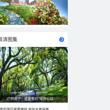
高清图集
呼伦贝尔草原 藏着最治愈的蓝天白云
贵阳雨后晨雾缭绕 宛如水墨画卷