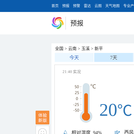
首页
预报
预警
雷达
云图
天气地图
专业产
预报
全国
>
云南
>
玉溪
>
新平
今天
7天
21:40 实况
20
℃
西风
相对湿度
94%