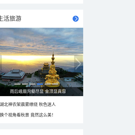
生活旅游
秋意浓 蓝天映衬下的哈尔滨伏尔加庄园
湖北神农架晨雾缭绕 秋色迷人
换个视角看秋景 竟然这么美！