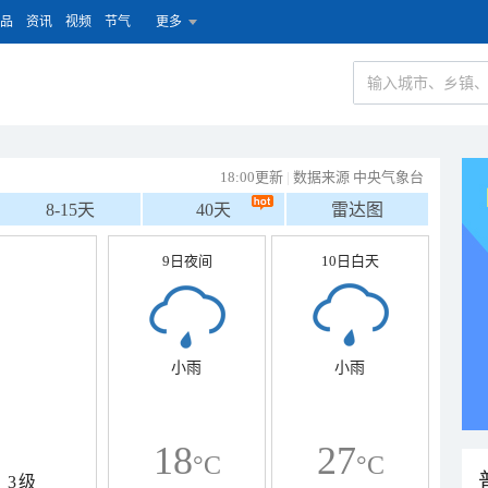
品
资讯
视频
节气
更多
18:00更新
|
数据来源 中央气象台
8-15天
40天
雷达图
9日夜间
10日白天
小雨
小雨
18
27
°C
°C
3级