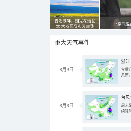
青海湖畔：湖光花海长
北京气温
云 天地铺成明亮画卷
重大天气事件
浙江
8月9日
今后
风雨
台风
8月8日
周末
续强