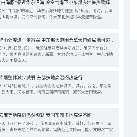
“白海豚”靠近华东沿海 冷空气南下中东部多地暑热缓解
台风“白海豚”的靠近，华东沿海多地将迎强劲台风雨。同时，我国
范围将缩减，受冷空气影响，今天东北多地将率先迎来降温。
我国降雨强度进一步减弱 中东部大范围桑拿天持续局地可超38℃
天（8月6日至7日），我国降雨强度将有所减弱，雨区仍比较分
同时，我国高温范围较大，新疆、甘肃等地以干热为主，中东部地
有大范围桑拿天。
降雨整体减少减弱 东部多地高温闷热盛行
天（8月5日至6日），我国降雨将总体减少、减弱，西南、东北等
中到大雨，局地暴雨，海南岛强降雨频繁，或有大暴雨现身。
云南等地降雨仍然频繁 我国东部多地高温不断
三天（8月4日至6日），我国降雨逐步减少、减弱，但在陕西、四
重庆、贵州等地仍然降雨频繁，需防范连续降雨可能引发的次生灾