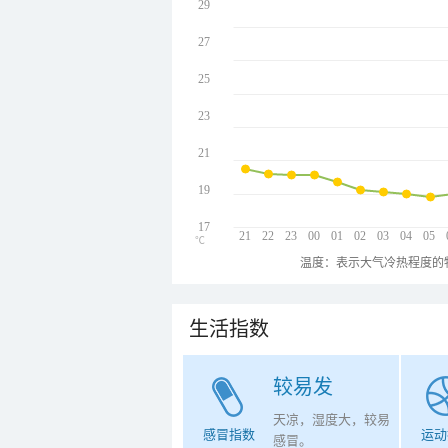
29
27
25
23
21
19
17
21
22
23
00
01
02
03
04
05
℃
温度：表示大气冷热程度的
生活指数
较易发
天凉，湿度大，较易
感冒指数
运动
感冒。