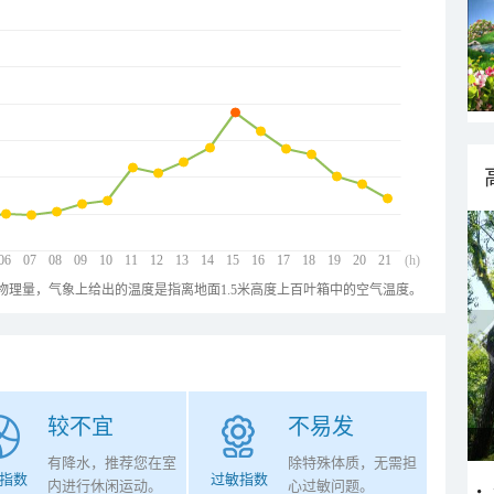
06
07
08
09
10
11
12
13
14
15
16
17
18
19
20
21
(h)
物理量，气象上给出的温度是指离地面1.5米高度上百叶箱中的空气温度。
较不宜
不易发
有降水，推荐您在室
除特殊体质，无需担
指数
过敏指数
内进行休闲运动。
心过敏问题。