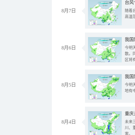
台风
8月7日
随着
高温
8月6日
今明
散。
区将
我国
8月5日
今明
地有
重庆
8月4日
未来
川、
害。