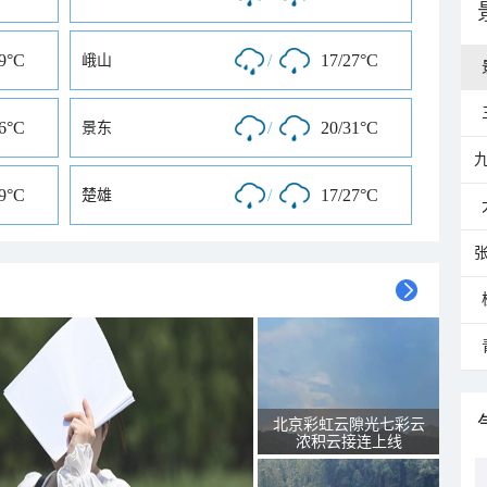
29°C
/
17/27°C
峨山
26°C
/
20/31°C
景东
29°C
/
17/27°C
楚雄
北京彩虹云隙光七彩云
浓积云接连上线