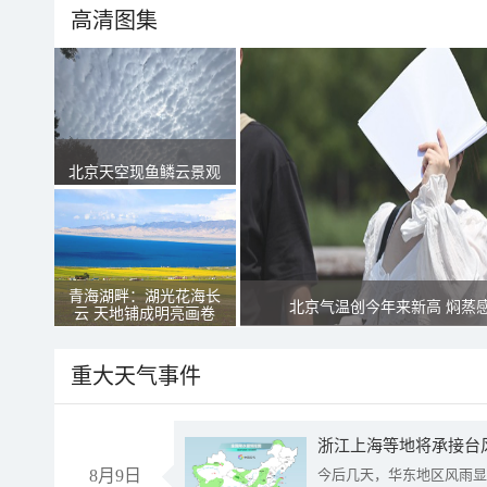
高清图集
北京天空现鱼鳞云景观
青海湖畔：湖光花海长
北京气温创今年来新高 焖蒸
云 天地铺成明亮画卷
重大天气事件
浙江上海等地将承接台风
8月9日
今后几天，华东地区风雨显