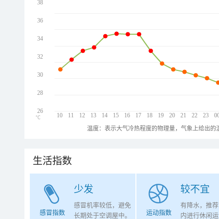
38
36
34
32
30
28
26
10
11
12
13
14
15
16
17
18
19
20
21
22
23
0
℃
温度：表示大气冷热程度的物理量，气象上给出的温
生活指数
少发
较不宜
感冒机率较低，避免
有降水，推荐
感冒指数
运动指数
长期处于空调屋中。
内进行休闲运