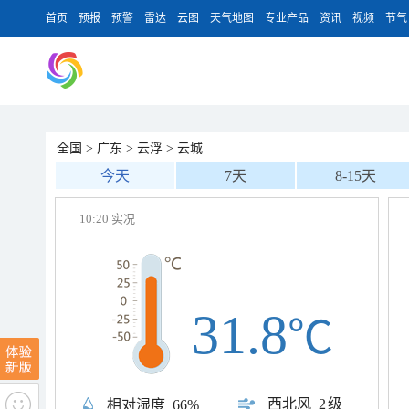
首页
预报
预警
雷达
云图
天气地图
专业产品
资讯
视频
节气
全国
>
广东
>
云浮
>
云城
今天
7天
8-15天
10:20 实况
31.8
℃
西北风
2级
相对湿度
66%