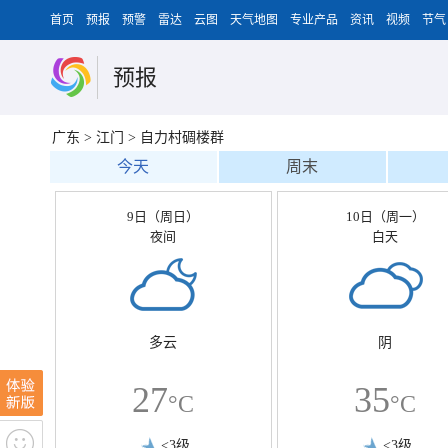
首页
预报
预警
雷达
云图
天气地图
专业产品
资讯
视频
节气
预报
广东
>
江门
>
自力村碉楼群
今天
周末
9日（周日）
10日（周一）
夜间
白天
多云
阴
27
35
°C
°C
<3级
<3级