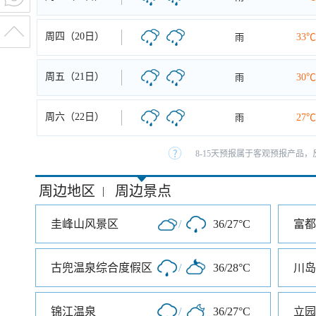
周四（20日）
雨
33℃
周五（21日）
雨
30℃
周六（22日）
雨
27℃
8-15天预报属于客观预报产品，
周边地区
周边景点
|
圭峰山风景区
/
36/27°C
富都
古兜温泉综合度假区
/
36/28°C
川岛
锦江温泉
/
36/27°C
立园