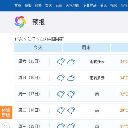
首页
预报
预警
雷达
云图
天气地图
专业产品
资讯
视频
节气
预报
广东
>
江门
>
自力村碉楼群
今天
周末
周六（15日）
雨转多云
34℃
周日（16日）
雨转多云
34℃
周一（17日）
雨
32℃
周二（18日）
雨
29℃
周三（19日）
雨
31℃