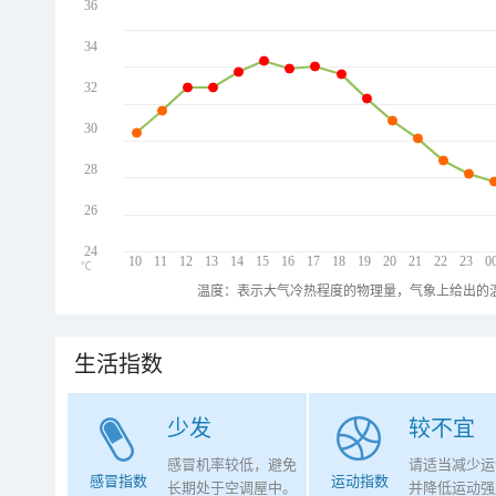
36
34
32
30
28
26
24
10
11
12
13
14
15
16
17
18
19
20
21
22
23
0
℃
温度：表示大气冷热程度的物理量，气象上给出的温
生活指数
少发
较不宜
感冒机率较低，避免
请适当减少运
感冒指数
运动指数
长期处于空调屋中。
并降低运动强