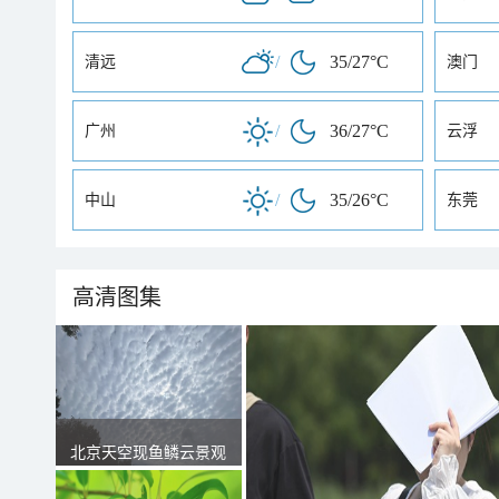
/
35/27°C
清远
澳门
/
36/27°C
广州
云浮
/
35/26°C
中山
东莞
高清图集
北京天空现鱼鳞云景观