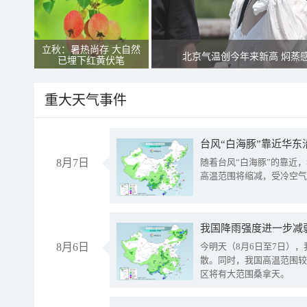
立秋：暑热尚存 大自然
北京气温创今年来新高 焖蒸
已埋下红黄伏笔
重大天气事件
台风“白海豚”靠近华东
8月7日
随着台风“白海豚”的靠近
高温范围将缩减，受冷空气
8月6日
今明天（8月6日至7日）
散。同时，我国高温范围较
区将有大范围桑拿天。