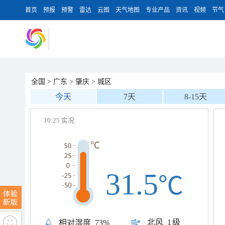
首页
预报
预警
雷达
云图
天气地图
专业产品
资讯
视频
节气
全国
>
广东
>
肇庆
>
城区
今天
7天
8-15天
10:25 实况
31.5
℃
北风
1级
相对湿度
73%