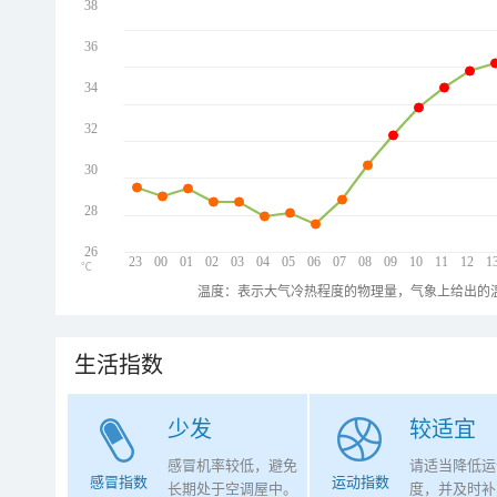
38
36
34
32
30
28
26
23
00
01
02
03
04
05
06
07
08
09
10
11
12
1
℃
温度：表示大气冷热程度的物理量，气象上给出的温
生活指数
少发
较适宜
感冒机率较低，避免
请适当降低运
感冒指数
运动指数
长期处于空调屋中。
度，并及时补