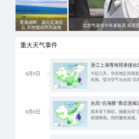
青海湖畔：湖光花海长
北京气温创今年来新高 焖蒸
云 天地铺成明亮画卷
重大天气事件
浙江上海等地将承接台风
8月9日
今后几天，华东地区风雨显
风雨。受冷空气与台风“白
台风“白海豚”靠近浙闽
8月8日
周末至下周初，随着台风“
续强降雨。同时暑热消减，