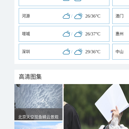
/
26/36°C
河源
澳门
/
26/37°C
增城
惠州
/
29/36°C
深圳
中山
高清图集
北京天空现鱼鳞云景观