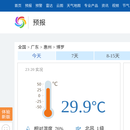
首页
预报
预警
雷达
云图
天气地图
专业产品
资讯
视频
节气
预报
全国
>
广东
>
惠州
>
博罗
今天
7天
8-15天
23:20 实况
29.9
℃
北风
1级
相对湿度
76%