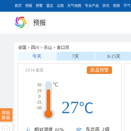
首页
预报
预警
雷达
云图
天气地图
专业产品
资讯
视频
节气
预报
全国
>
四川
>
乐山
>
金口河
今天
7天
8-15天
高温预警
23:10 实况
27
℃
东北风
2级
相对湿度
61%