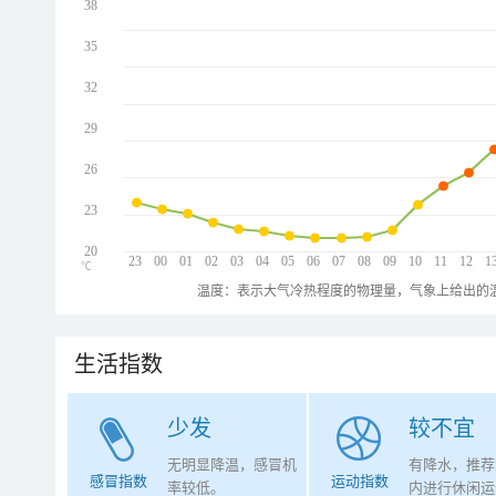
38
35
32
29
26
23
20
23
00
01
02
03
04
05
06
07
08
09
10
11
12
1
℃
温度：表示大气冷热程度的物理量，气象上给出的温
生活指数
少发
较不宜
无明显降温，感冒机
有降水，推荐
感冒指数
运动指数
率较低。
内进行休闲运