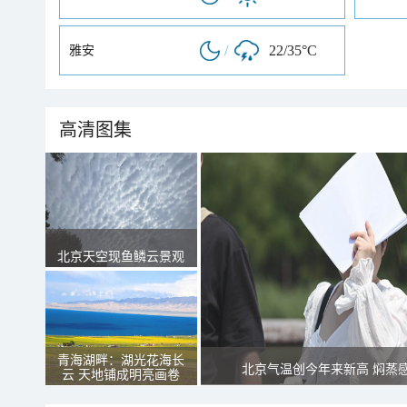
/
22/35°C
雅安
高清图集
北京天空现鱼鳞云景观
青海湖畔：湖光花海长
北京气温创今年来新高 焖蒸
云 天地铺成明亮画卷