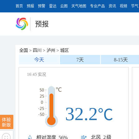
首页
预报
预警
雷达
云图
天气地图
专业产品
资讯
视频
节气
预报
全国
>
四川
>
泸州
>
城区
今天
7天
8-15天
16:45 实况
32.2
℃
北风
2级
相对湿度
56%