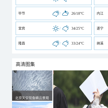
/
26/18°C
毕节
内江
/
34/25°C
宜宾
遂宁
/
33/24°C
隆昌
纳溪
高清图集
北京天空现鱼鳞云景观