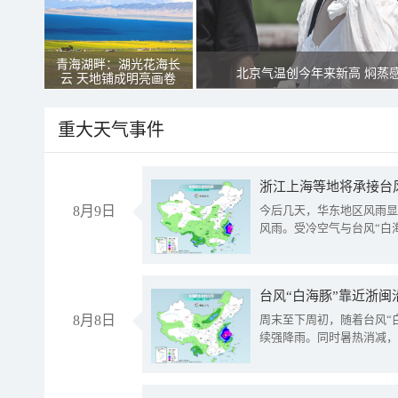
青海湖畔：湖光花海长
北京气温创今年来新高 焖蒸
云 天地铺成明亮画卷
重大天气事件
浙江上海等地将承接台风
8月9日
今后几天，华东地区风雨显
风雨。受冷空气与台风“白
台风“白海豚”靠近浙闽
8月8日
周末至下周初，随着台风“
续强降雨。同时暑热消减，