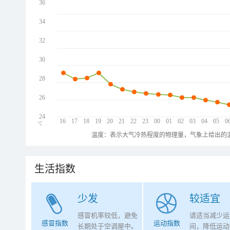
36
34
32
30
28
26
24
16
17
18
19
20
21
22
23
00
01
02
03
04
05
0
℃
温度：表示大气冷热程度的物理量，气象上给出的温
生活指数
少发
较适宜
感冒机率较低，避免
请适当减少运
感冒指数
运动指数
长期处于空调屋中。
间，降低运动