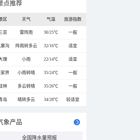
景点推荐
景区
天气
气温
旅游指数
三亚
雷阵雨
30/25℃
一般
九寨沟
阵雨转多云
32/16℃
适宜
大理
小雨
22/14℃
适宜
张家界
小雨转晴
35/24℃
一般
桂林
多云转晴
35/26℃
一般
青岛
晴转多云
34/28℃
较适宜
气象产品
全国降水量预报