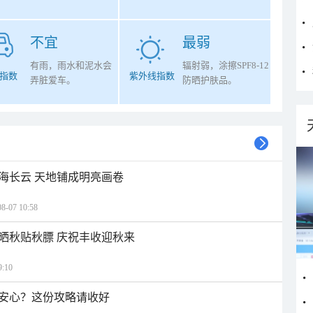
不宜
最弱
有雨，雨水和泥水会
辐射弱，涂擦SPF8-12
指数
紫外线指数
弄脏爱车。
防晒护肤品。
海长云 天地铺成明亮画卷
07 10:58
晒秋贴秋膘 庆祝丰收迎秋来
:10
安心？这份攻略请收好