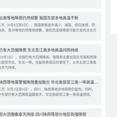
云南等地降雨仍然频繁 我国东部多地高温不断
三天（8月4日至6日），我国降雨逐步减少、减弱，但在陕西、四
重庆、贵州等地仍然降雨频繁，需防范连续降雨可能引发的次生灾
仍有大范围降雨 东北至江南多地高温闷热持续
（8月3日），全国仍有大范围降雨，强降雨主要出现在华南和西南
东部至华北、东北一带。在副热带高压的掌控下，从东北至江南高
热天气持续。
四川陕西等地需警惕降雨叠加致灾 华北南部至江南一带高温频现
三天（8月2日至4日），四川、陕西等地多地雨势仍猛烈。同时，
中东部仍有大范围高温桑拿天，华北南部至江南一带高温频现。
部大范围桑拿天持续 四川陕西等部分地区有强降雨