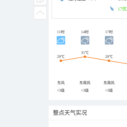
17优
11时
14时
17时
31℃
29℃
29℃
东风
东南风
东南风
<3级
<3级
<3级
整点天气实况