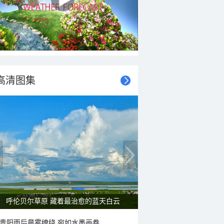
高清图集
一组图感受水中消暑快乐瞬间
贵阳雨后晨雾缭绕 宛如水墨画卷