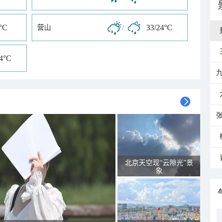
°C
/
33/24°C
营山
24°C
北京天空现“云隙光”景
象