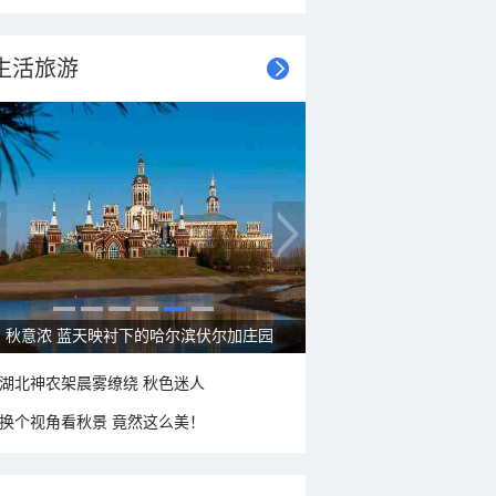
生活旅游
大美新疆—帕米尔高原好风光
湖北神农架晨雾缭绕 秋色迷人
换个视角看秋景 竟然这么美！