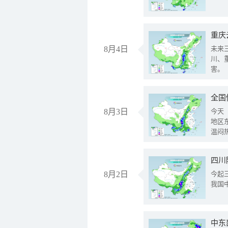
重庆
8月4日
未来
川、
害。
全国
8月3日
今天
地区
温闷
8月2日
今起
我国
中东