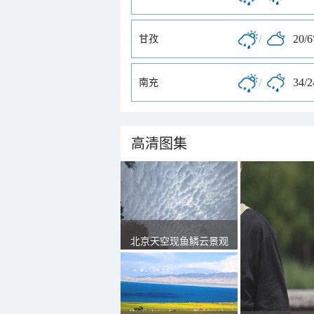
/
20/6
甘孜
/
34/
南充
高清图集
北京天空现鱼鳞云景观