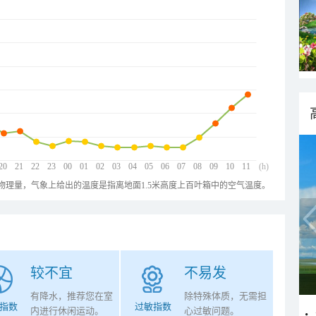
20
21
22
23
00
01
02
03
04
05
06
07
08
09
10
11
(h)
物理量，气象上给出的温度是指离地面1.5米高度上百叶箱中的空气温度。
较不宜
不易发
有降水，推荐您在室
除特殊体质，无需担
指数
过敏指数
内进行休闲运动。
心过敏问题。