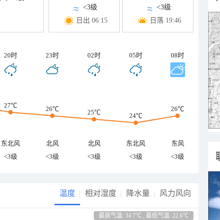
<3级
<3级
日出 06:15
日落 19:46
20时
23时
02时
05时
08时
27℃
26℃
26℃
25℃
24℃
东北风
北风
北风
东北风
东风
<3级
<3级
<3级
<3级
<3级
温度
相对湿度
降水量
风力风向
最高气温: 34.7℃ , 最低气温: 22.6℃