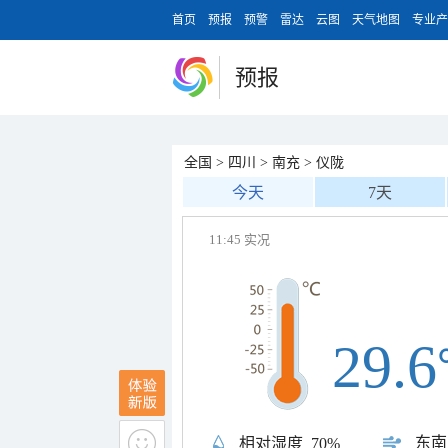
首页
预报
预警
雷达
云图
天气地图
专业产
预报
全国
>
四川
>
南充
>
仪陇
今天
7天
11:45 实况
29.6
东南
相对湿度
70%