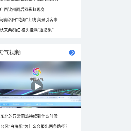
广西钦州雨后双彩虹现身
河南洛阳“花海”上线 美景引客来
秋来栾树红 枝头挂满“胭脂果”
天气视频
东北的异常闷热持续到什么时候
台风“白海豚”为什么会报出两条路径？