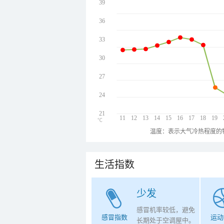
39
36
33
30
27
24
21
11
12
13
14
15
16
17
18
19
℃
温度：表示大气冷热程度的
生活指数
少发
感冒机率较低，避免
感冒指数
运动
长期处于空调屋中。