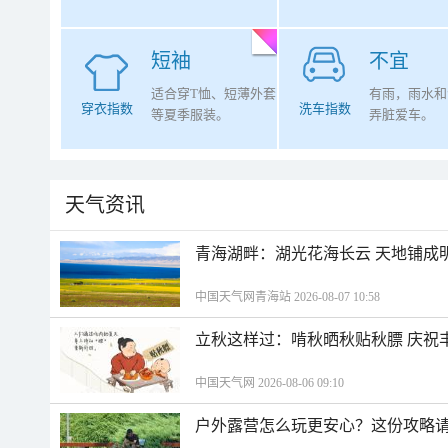
短袖
不宜
适合穿T恤、短薄外套
有雨，雨水和
穿衣指数
洗车指数
等夏季服装。
弄脏爱车。
天气资讯
青海湖畔：湖光花海长云 天地铺成
中国天气网青海站 2026-08-07 10:58
立秋这样过：啃秋晒秋贴秋膘 庆祝
中国天气网 2026-08-06 09:10
户外露营怎么玩更安心？这份攻略