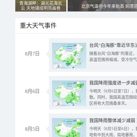
青海湖畔：湖光花海长
北京气温创今年来新高 焖蒸
云 天地铺成明亮画卷
重大天气事件
台风“白海豚”靠近华东
8月7日
随着台风“白海豚”的靠近
高温范围将缩减，受冷空气
8月6日
今明天（8月6日至7日）
散。同时，我国高温范围较
区将有大范围桑拿天。
我国降雨整体减少减弱
8月5日
今明天（8月5日至6日）
地有中到大雨，局地暴雨，