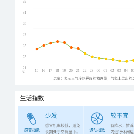
33
31
29
27
25
23
21
15
16
17
18
19
20
21
22
23
00
01
02
03
04
0
℃
温度：表示大气冷热程度的物理量，气象上给出的温
生活指数
少发
较不宜
感冒机率较低，避免
有降水，推荐
感冒指数
运动指数
长期处于空调屋中。
内进行休闲运