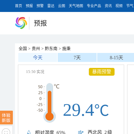
首页
预报
预警
雷达
云图
天气地图
专业产品
资讯
视频
节气
预报
全国
>
贵州
>
黔东南
>
施秉
今天
7天
8-15天
暴雨预警
15:50 实况
29.4
℃
西北风
2级
相对湿度
65%