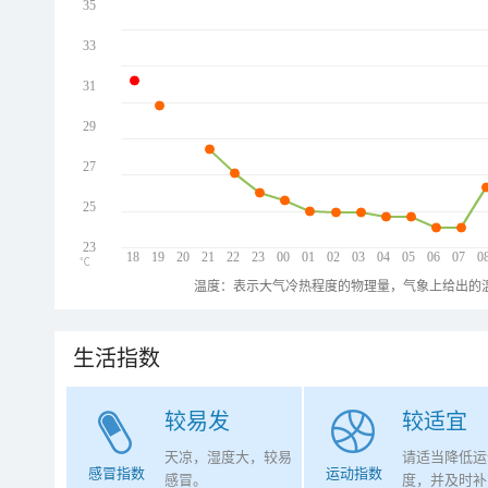
35
33
31
29
27
25
23
18
19
20
21
22
23
00
01
02
03
04
05
06
07
0
℃
温度：表示大气冷热程度的物理量，气象上给出的温
生活指数
较易发
较适宜
天凉，湿度大，较易
请适当降低运
感冒指数
运动指数
感冒。
度，并及时补