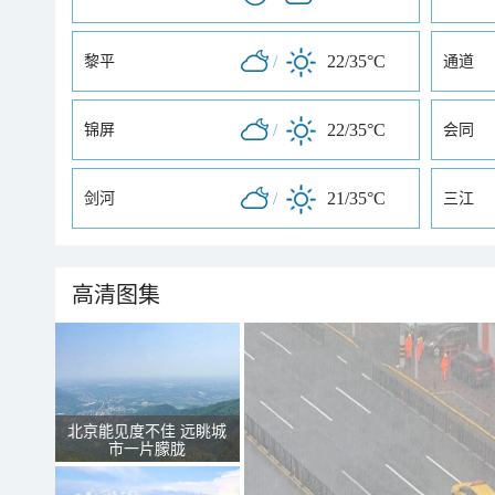
/
22/35°C
黎平
通道
/
22/35°C
锦屏
会同
/
21/35°C
剑河
三江
高清图集
北京能见度不佳 远眺城
市一片朦胧