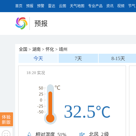
首页
预报
预警
雷达
云图
天气地图
专业产品
资讯
视频
节气
预报
全国
>
湖南
>
怀化
>
靖州
今天
7天
8-15天
18:20 实况
32.5
℃
北风
2级
相对湿度
51%