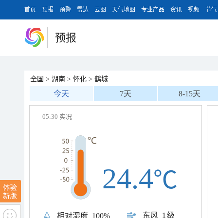
首页
预报
预警
雷达
云图
天气地图
专业产品
资讯
视频
节气
预报
全国
>
湖南
>
怀化
>
鹤城
今天
7天
8-15天
05:30 实况
24.4
℃
东风
1级
相对湿度
100%