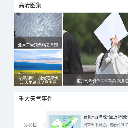
高清图集
北京天空现鱼鳞云景观
青海湖畔：湖光花海长
北京气温创今年来新高 焖蒸
云 天地铺成明亮画卷
重大天气事件
台风“白海豚”靠近浙闽
8月8日
周末至下周初，随着台风“