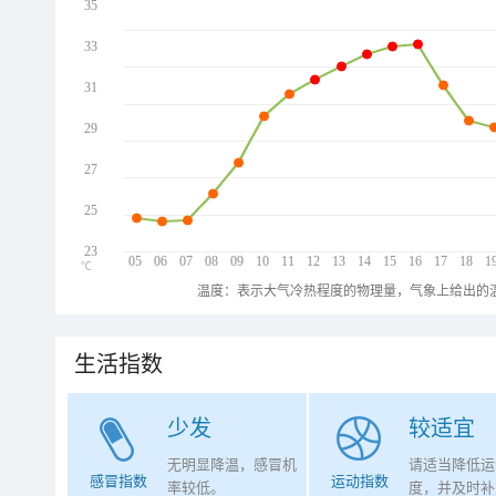
35
33
31
29
27
25
23
05
06
07
08
09
10
11
12
13
14
15
16
17
18
1
℃
温度：表示大气冷热程度的物理量，气象上给出的温
生活指数
少发
较适宜
无明显降温，感冒机
请适当降低运
感冒指数
运动指数
率较低。
度，并及时补