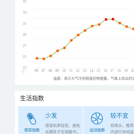
35
33
31
29
27
25
23
06
07
08
09
10
11
12
13
14
15
16
17
18
19
2
℃
温度：表示大气冷热程度的物理量，气象上给出的温
生活指数
少发
较不宜
感冒机率较低，避免
有降水，推荐
感冒指数
运动指数
长期处于空调屋中。
内进行休闲运