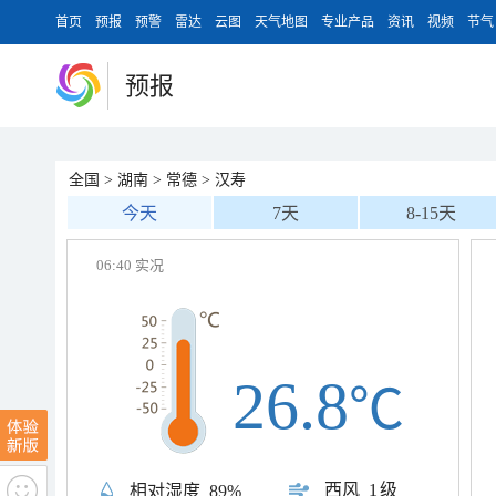
首页
预报
预警
雷达
云图
天气地图
专业产品
资讯
视频
节气
预报
全国
>
湖南
>
常德
>
汉寿
今天
7天
8-15天
06:40 实况
26.8
℃
西风
1级
相对湿度
89%