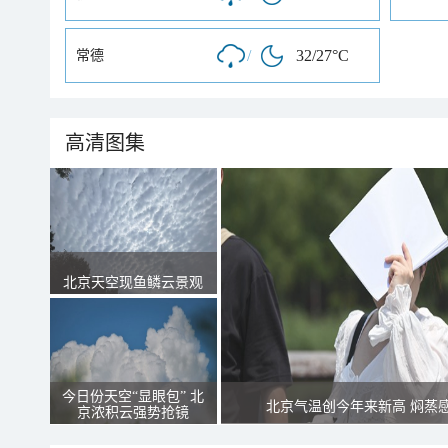
/
32/27°C
常德
高清图集
北京天空现鱼鳞云景观
今日份天空“显眼包” 北
北京气温创今年来新高 焖蒸
京浓积云强势抢镜